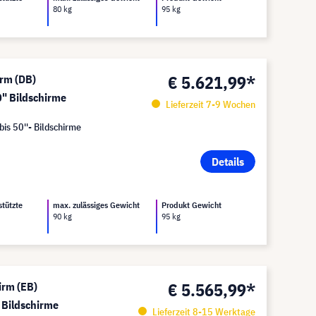
80 kg
95 kg
€ 5.621,99*
rm (DB)
" Bildschirme
Lieferzeit 7-9 Wochen
bis 50''- Bildschirme
Details
stützte
max. zulässiges Gewicht
Produkt Gewicht
90 kg
95 kg
€ 5.565,99*
irm (EB)
 Bildschirme
Lieferzeit 8-15 Werktage