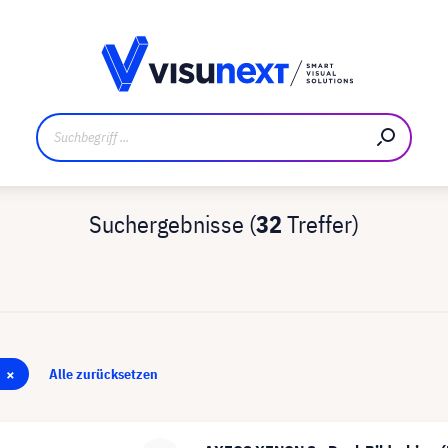
ler
Referenzkunden
Jobs und Karriere
Downloads un
Suchergebnisse (
32
Treffer)
×
Alle zurücksetzen