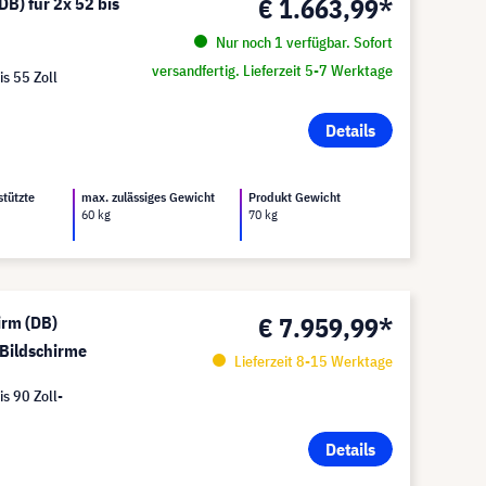
€ 1.663,99*
B) für 2x 52 bis
Nur noch 1 verfügbar. Sofort
versandfertig. Lieferzeit 5-7 Werktage
is 55 Zoll
Details
stützte
max. zulässiges Gewicht
Produkt Gewicht
60 kg
70 kg
€ 7.959,99*
rm (DB)
 Bildschirme
Lieferzeit 8-15 Werktage
is 90 Zoll-
Details