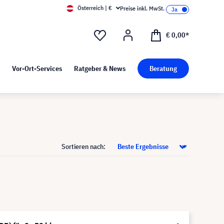
Österreich | €
Preise inkl. MwSt.
d Pressekit
Kunst bei visunext
€ 0,00*
Vor-Ort-Services
Ratgeber & News
Beratung
Sortieren nach: