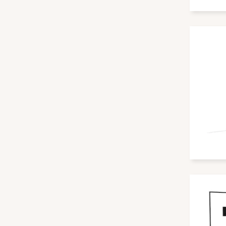
Catchbox
CAYMON
celexon
Chief
Christie
Cisco
Clevertouch
Club 3D
Compulocks
connectSignage
Crestron
Cullmann