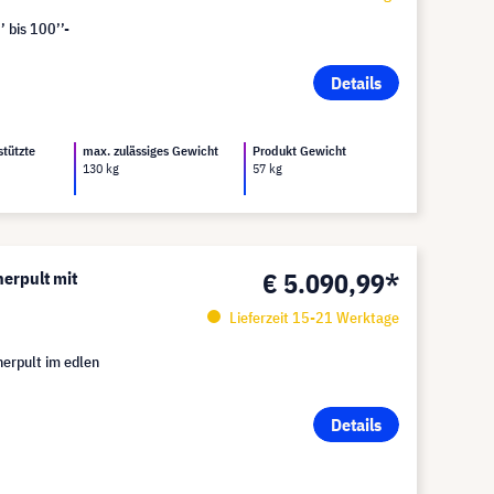
’ bis 100’’-
Details
stützte
max. zulässiges Gewicht
Produkt Gewicht
130 kg
57 kg
€ 5.090,99*
erpult mit
Lieferzeit 15-21 Werktage
erpult im edlen
Details