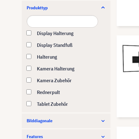
Produkttyp
Amaran
Anthem
AOC
Display Halterung
Apart Audio
Display Standfuß
APC
Halterung
Apple
Kamera Halterung
Aputure
Kamera Zubehör
Artome
Rednerpult
Asus
Tablet Zubehör
Atlona
Bilddiagonale
Atomos
Features