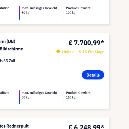
stützte
max. zulässiges Gewicht
Produkt Gewicht
80 kg
120 kg
€ 7.700,99*
rm (DB)
 Bildschirme
Lieferzeit 8-15 Werktage
is 65 Zoll-
Details
stützte
max. zulässiges Gewicht
Produkt Gewicht
80 kg
110 kg
€ 6.248,99*
es Rednerpult