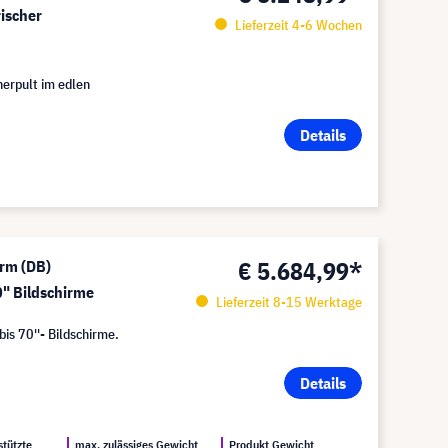
rischer
Lieferzeit 4-6 Wochen
erpult im edlen
Details
€ 5.684,99*
rm (DB)
" Bildschirme
Lieferzeit 8-15 Werktage
bis 70''- Bildschirme.
Details
stützte
max. zulässiges Gewicht
Produkt Gewicht