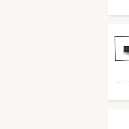
Belkin
BenQ
Berlin Acoustics
beyerdynamic
Biamp
BirdDog
Blackmagic Design
Blaupunkt
BLAZE Audio
Block
bluechip
Bluesound