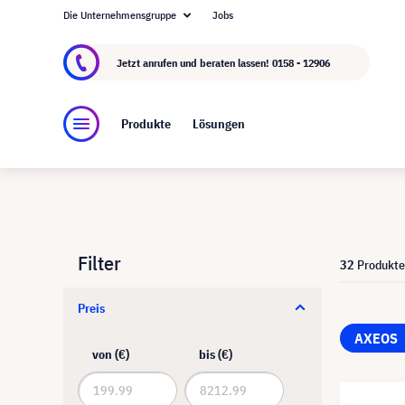
Die Unternehmensgruppe
Jobs
Über visunext.at
Die visunext Group
Herstel
Jetzt anrufen und beraten lassen!
0158 - 12906
Produkte
Lösungen
Filter
32
Produkte
Preis
AXEOS
von (€)
bis (€)