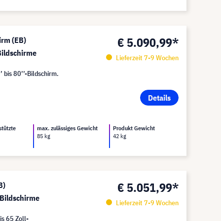
€ 5.090,99*
irm (EB)
ildschirme
Lieferzeit 7-9 Wochen
’ bis 80’’-Bildschirm.
Details
stützte
max. zulässiges Gewicht
Produkt Gewicht
85 kg
42 kg
€ 5.051,99*
B)
 Bildschirme
Lieferzeit 7-9 Wochen
is 65 Zoll-