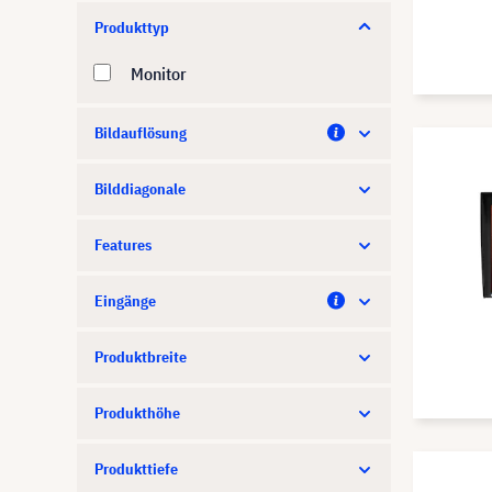
Produkttyp
Amaran
Monitor
Anthem
AOC
Bildauflösung
Apart Audio
Bilddiagonale
APC
Apple
Features
Aputure
Eingänge
Artome
Produktbreite
Asus
Atlona
Produkthöhe
Atomos
Produkttiefe