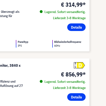
€ 314,99*
 überzeugt als
Lagernd. Sofort versandfertig.
stung für
Lieferzeit 3-8 Werktage
Details
Paneltyp
Bildwiederholfrequenz
IPS
60Hz
D
A
itor, 3840 x
G
€ 856,99*
fizienz und
Lagernd. Sofort versandfertig.
Auflösung auf 27
Lieferzeit 3-8 Werktage
Details