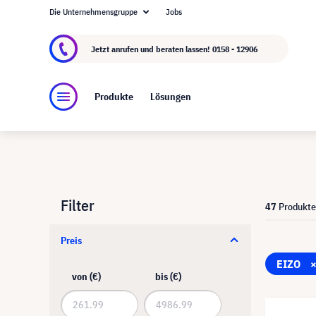
Die Unternehmensgruppe
Jobs
Über visunext.at
Die visunext Group
Herstel
Jetzt anrufen und beraten lassen!
0158 - 12906
Produkte
Lösungen
Filter
47
Produkte
Preis
EIZO
von (€)
bis (€)