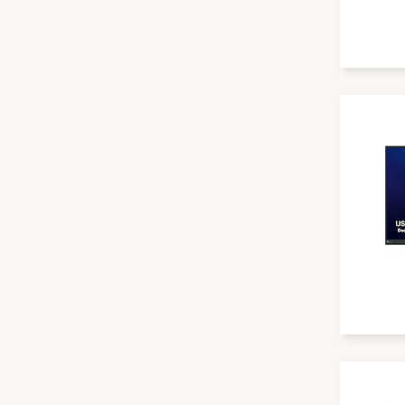
Barco
Belkin
BenQ
Berlin Acoustics
Biamp
BirdDog
Blackmagic Design
Blaupunkt
BLAZE Audio
Block
bluechip
Bluesound