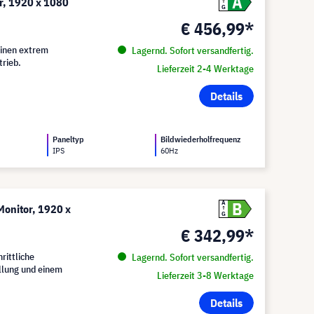
A
r, 1920 x 1080
G
€ 456,99*
einen extrem
Lagernd. Sofort versandfertig.
trieb.
Lieferzeit 2-4 Werktage
Details
Paneltyp
Bildwiederholfrequenz
IPS
60Hz
B
A
onitor, 1920 x
G
€ 342,99*
rittliche
Lagernd. Sofort versandfertig.
llung und einem
Lieferzeit 3-8 Werktage
Details