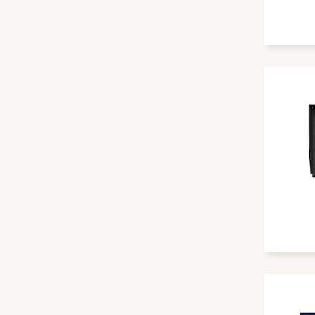
CAYMON
celexon
Chief
Christie
Cisco
Clevertouch
Club 3D
Compulocks
connectSignage
Crestron
Cullmann
Da-Lite