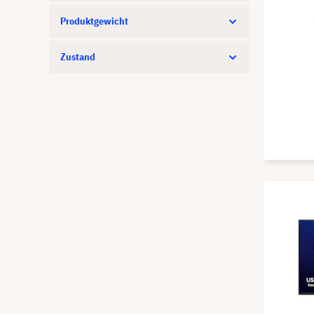
AUDAC
Produktgewicht
Audinate
Audio Pro
Zustand
AudioPro
Audipack
AVer
Avocor
AV Stumpfl
AWOL Vision
AXEOS
B&W
B-Tech