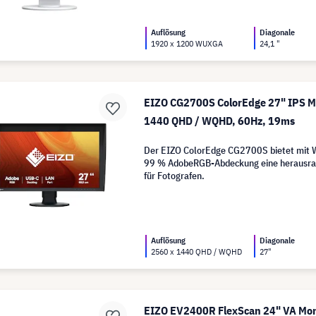
Auflösung
Diagonale
1920 x 1200 WUXGA
24,1 "
EIZO CG2700S ColorEdge 27" IPS Mo
1440 QHD / WQHD, 60Hz, 19ms
Der EIZO ColorEdge CG2700S bietet mit
99 % AdobeRGB-Abdeckung eine herausrag
für Fotografen.
Auflösung
Diagonale
2560 x 1440 QHD / WQHD
27"
EIZO EV2400R FlexScan 24" VA Moni