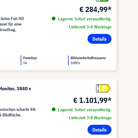
€ 284,99*
äzise Full HD
Lagernd. Sofort versandfertig.
nel für eine
Lieferzeit 3-8 Werktage
üroalltag.
Details
Paneltyp
Bildwiederholfrequenz
VA
100Hz
D
A
onitor, 3840 x
G
€ 1.101,99*
estochen scharfe 4K-
Lagernd. Sofort versandfertig.
l-Bildfläche.
Lieferzeit 3-8 Werktage
Details