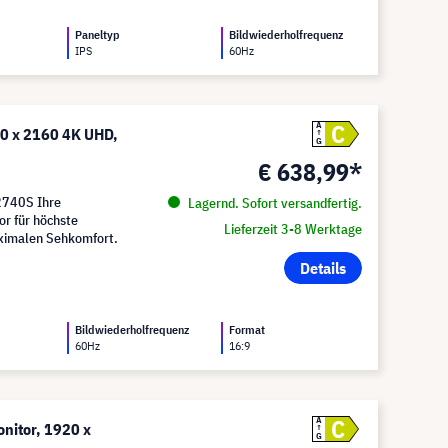
Paneltyp
Bildwiederholfrequenz
IPS
60Hz
C
A
0 x 2160 4K UHD,
G
€ 638,99*
2740S Ihre
Lagernd. Sofort versandfertig.
or für höchste
Lieferzeit 3-8 Werktage
aximalen Sehkomfort.
Details
Bildwiederholfrequenz
Format
60Hz
16:9
C
A
nitor, 1920 x
G