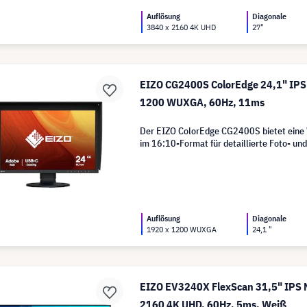
Auflösung
Diagonale
3840 x 2160 4K UHD
27"
EIZO CG2400S ColorEdge 24,1" IPS 
1200 WUXGA, 60Hz, 11ms
Der EIZO ColorEdge CG2400S bietet ein
im 16:10-Format für detaillierte Foto- un
Auflösung
Diagonale
1920 x 1200 WUXGA
24,1 "
EIZO EV3240X FlexScan 31,5" IPS M
2160 4K UHD, 60Hz, 5ms, Weiß