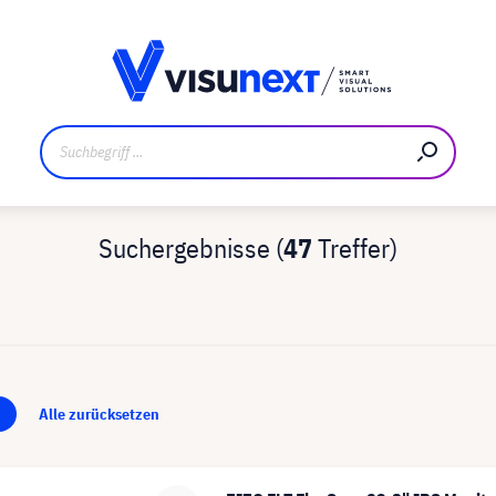
ler
Referenzkunden
Jobs und Karriere
Downloads un
Suchergebnisse (
47
Treffer)
×
Alle zurücksetzen