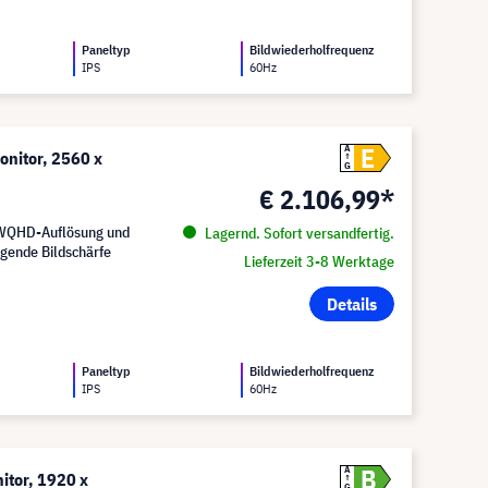
Paneltyp
Bildwiederholfrequenz
IPS
60Hz
E
A
nitor, 2560 x
G
€ 2.106,99*
 WQHD-Auflösung und
Lagernd. Sofort versandfertig.
ende Bildschärfe
Lieferzeit 3-8 Werktage
Details
Paneltyp
Bildwiederholfrequenz
IPS
60Hz
B
A
tor, 1920 x
G