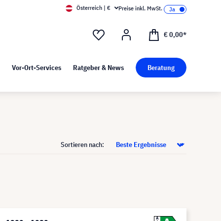
Österreich | €
Preise inkl. MwSt.
d Pressekit
Kunst bei visunext
€ 0,00*
Vor-Ort-Services
Ratgeber & News
Beratung
Sortieren nach:
A