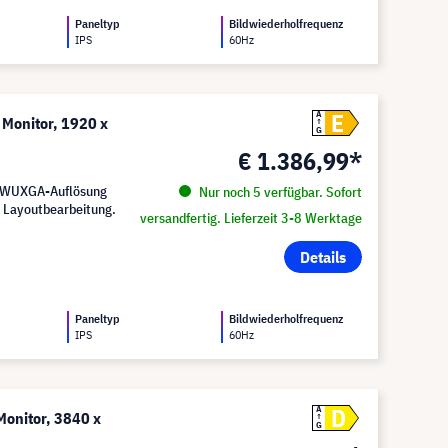
Paneltyp
Bildwiederholfrequenz
IPS
60Hz
E
A
Monitor, 1920 x
G
€ 1.386,99*
e WUXGA-Auflösung
Nur noch 5 verfügbar. Sofort
d Layoutbearbeitung.
versandfertig. Lieferzeit 3-8 Werktage
Details
Paneltyp
Bildwiederholfrequenz
IPS
60Hz
D
A
onitor, 3840 x
G