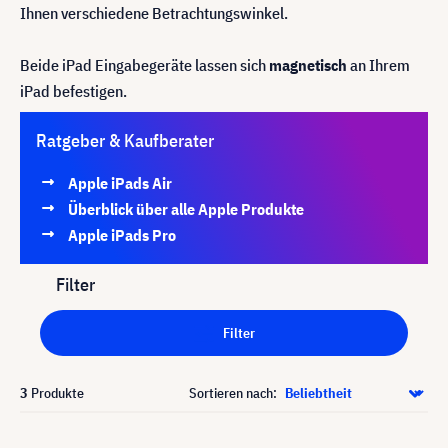
Ihnen verschiedene Betrachtungswinkel.
Beide iPad Eingabegeräte lassen sich
magnetisch
an Ihrem
iPad befestigen.
Ratgeber & Kaufberater
Apple iPads Air
Überblick über alle Apple Produkte
Apple iPads Pro
Filter
Filter
3
Produkte
Sortieren nach: