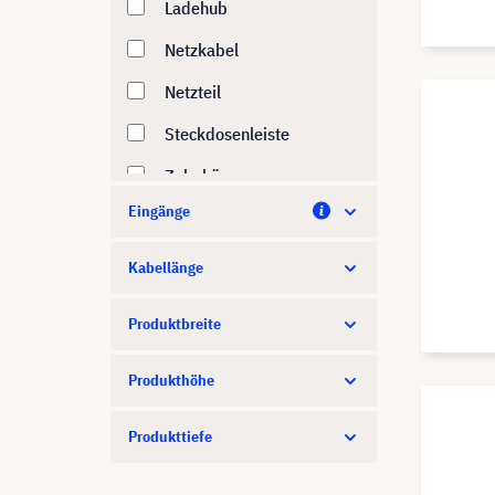
Epson
Ladehub
Formcase
Netzkabel
GUDE
Netzteil
HP
Steckdosenleiste
InLine
Zubehör
Eingänge
Jabra
Kindermann
Kabellänge
Kramer
Produktbreite
LG
Produkthöhe
LINDY
Logitech
Produkttiefe
Lumens