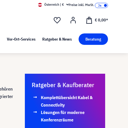
Österreich | €
Preise inkl. MwSt.
d Pressekit
Kunst bei visunext
€ 0,00*
Vor-Ort-Services
Ratgeber & News
Beratung
Ratgeber & Kaufberater
gehören
grierter
Komplettübersicht Kabel &
Connectivity
Lösungen für moderne
Konferenzräume