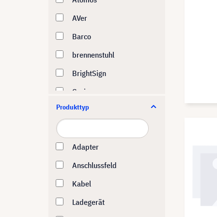
AVer
Barco
brennenstuhl
BrightSign
Casio
Produkttyp
Catchbox
CAYMON
Crestron
Adapter
deleyCON
Anschlussfeld
Digitus
Kabel
ELMO
Ladegerät