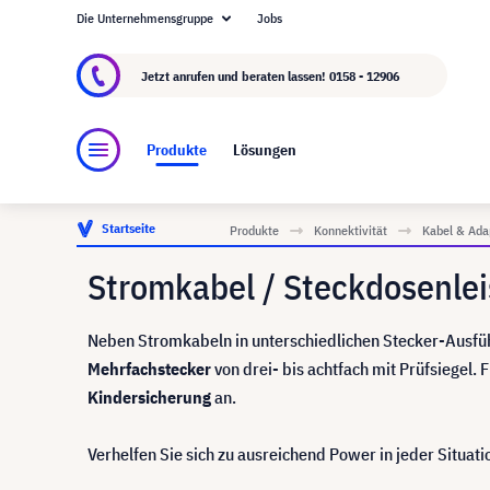
Die Unternehmensgruppe
Jobs
Über visunext.at
Die visunext Group
Herstel
Jetzt anrufen und beraten lassen!
0158 - 12906
Produkte
Lösungen
Startseite
Produkte
Konnektivität
Kabel & Ada
Stromkabel / Steckdosenlei
Neben Stromkabeln in unterschiedlichen Stecker-Ausfüh
Mehrfachstecker
von drei- bis achtfach mit Prüfsiegel. 
Kindersicherung
an.
Verhelfen Sie sich zu ausreichend Power in jeder Situati