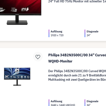
24" Full HD 75Hz Monitor mit schneller 1
Auflösung
Diagonale
1920 x 720
24"
Philips 34B2N3500C/00 34" Curved
WQHD-Monitor
Der Philips 34B2N3500C/00 Curved WQH
ermöglicht durch sein 21 zu 9 Breitbildform
Multitasking mit zwei Quellgeräten im Bür
Auflösung
Diagonale
3440 x 1440 UWQHD
34"