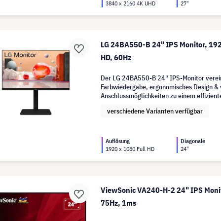
3840 x 2160 4K UHD
27"
LG 24BA550-B 24" IPS Monitor, 192
HD, 60Hz
Der LG 24BA550-B 24" IPS-Monitor verein
Farbwiedergabe, ergonomisches Design & v
Anschlussmöglichkeiten zu einem effiziente
produktive Arbeitsumgebungen.
verschiedene Varianten verfügbar
Auflösung
Diagonale
1920 x 1080 Full HD
24"
ViewSonic VA240-H-2 24" IPS Monit
75Hz, 1ms