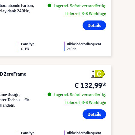
beraubende Farben,
Lagernd. Sofort versandfertig.
eplay dank 240Hz,
Lieferzeit 3-8 Werktage
Details
Paneltyp
Bildwiederholfrequenz
OLED
240Hz
C
A
HD ZeroFrame
G
€ 132,99*
rame-Design,
Lagernd. Sofort versandfertig.
ter Technik – für
Lieferzeit 3-8 Werktage
 Handeln.
Details
Paneltyp
Bildwiederholfrequenz