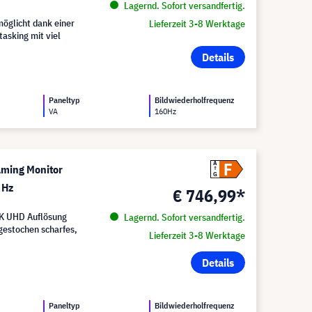
Lagernd. Sofort versandfertig.
öglicht dank einer
Lieferzeit 3-8 Werktage
tasking mit viel
Details
Paneltyp
Bildwiederholfrequenz
VA
160Hz
F
A
aming Monitor
G
 Hz
€ 746,99*
4K UHD Auflösung
Lagernd. Sofort versandfertig.
 gestochen scharfes,
Lieferzeit 3-8 Werktage
Details
Paneltyp
Bildwiederholfrequenz