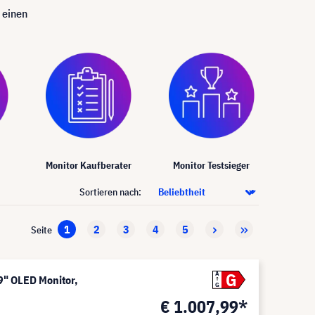
 einen
Monitor Kaufberater
Monitor Testsieger
Sortieren nach:
1
2
3
4
5
Seite
G
A
" OLED Monitor,
G
€ 1.007,99*