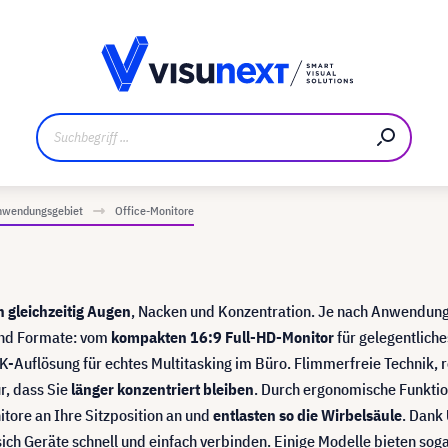
ler
Referenzkunden
Jobs und Karriere
Downloads un
nwendungsgebiet
Office-Monitore
 gleichzeitig Augen
, Nacken und Konzentration. Je nach Anwendun
und Formate: vom
kompakten 16:9 Full-HD-Monitor
für gelegentlich
K-Auflösung für echtes Multitasking im Büro. Flimmerfreie Technik, 
r, dass Sie
länger konzentriert bleiben
. Durch ergonomische Funkti
tore an Ihre Sitzposition an und
entlasten so die Wirbelsäule
. Dank
ich Geräte schnell und einfach verbinden. Einige Modelle bieten sog