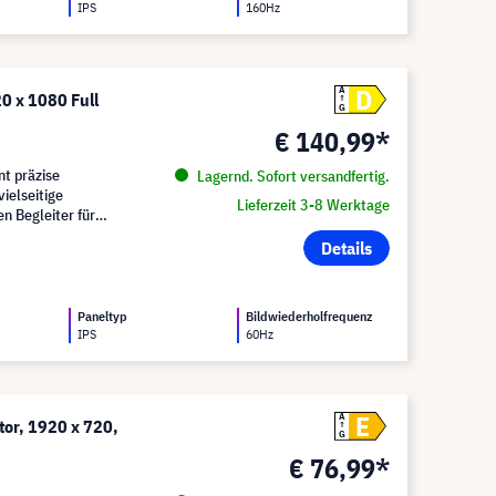
IPS
160Hz
D
A
0 x 1080 Full
G
€ 140,99*
t präzise
Lagernd. Sofort versandfertig.
ielseitige
Lieferzeit 3-8 Werktage
n Begleiter für
Details
Paneltyp
Bildwiederholfrequenz
IPS
60Hz
E
A
or, 1920 x 720,
G
€ 76,99*