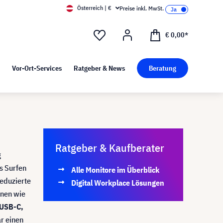
Österreich | €
Preise inkl. MwSt.
d Pressekit
Kunst bei visunext
€ 0,00*
Vor-Ort-Services
Ratgeber & News
Beratung
Ratgeber & Kaufberater
g
es Surfen
Alle Monitore im Überblick
reduzierte
Digital Workplace Lösungen
onen wie
USB-C,
ar einen