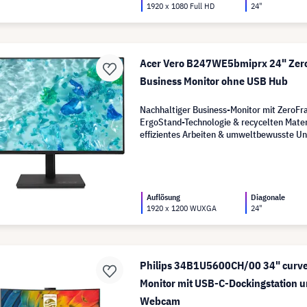
1920 x 1080 Full HD
24"
Acer Vero B247WE5bmiprx 24" Zer
Business Monitor ohne USB Hub
Nachhaltiger Business-Monitor mit ZeroF
ErgoStand-Technologie & recycelten Materi
effizientes Arbeiten & umweltbewusste U
Auflösung
Diagonale
1920 x 1200 WUXGA
24"
Philips 34B1U5600CH/00 34" curve
Monitor mit USB-C-Dockingstation 
Webcam