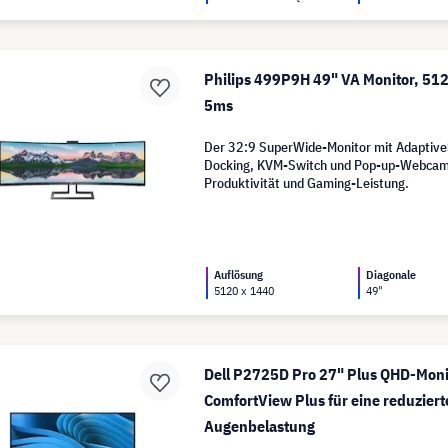
Philips 499P9H 49" VA Monitor, 51
5ms
Der 32:9 SuperWide-Monitor mit Adaptiv
Docking, KVM-Switch und Pop-up-Webcam 
Produktivität und Gaming-Leistung.
Auflösung
Diagonale
5120 x 1440
49"
Dell P2725D Pro 27" Plus QHD-Moni
ComfortView Plus für eine reduziert
Augenbelastung