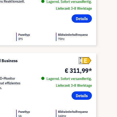
ms Reaktionszeit.
Lagernd. Sofort versandfertig.
Lieferzeit 3-8 Werktage
Details
Paneltyp
Bildwiederholfrequenz
IPS
75Hz
E
A
 Business
G
€ 311,99*
D-Monitor
Lagernd. Sofort versandfertig.
at effizientes
Lieferzeit 3-8 Werktage
o.
Details
Paneltyp
Bildwiederholfrequenz
VA
160Hz