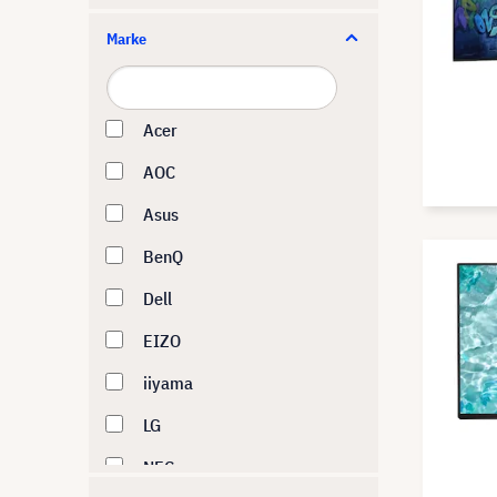
Marke
Acer
AOC
Asus
BenQ
Dell
EIZO
iiyama
LG
NEC