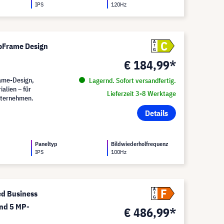
IPS
120Hz
C
A
oFrame Design
G
€ 184,99*
rame-Design,
Lagernd. Sofort versandfertig.
alien – für
Lieferzeit 3-8 Werktage
nternehmen.
Details
Paneltyp
Bildwiederholfrequenz
IPS
100Hz
F
A
d Business
G
und 5 MP-
€ 486,99*