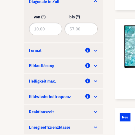
Diagonale in Zoll
Philips
Samsung
von (")
bis (")
Sharp
ViewSonic
Yealink
Format
Bildauflösung
Helligkeit max.
Bildwiederholfrequenz
Reaktionszeit
Neu
Energieeffizienzklasse