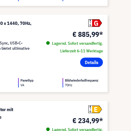
G
A
20 x 1440, 70Hz,
G
€ 885,99*
eSync, USB-C-
Lagernd. Sofort versandfertig.
bietet ultimative
Lieferzeit 6-11 Werktage
Details
Paneltyp
Bildwiederholfrequenz
VA
70Hz
E
A
tor mit
G
e
€ 234,99*
Lagernd. Sofort versandfertig.