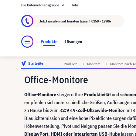
Die Unternehmensgruppe
Jobs
Über visunext.at
Die visunext Group
Herstel
Jetzt anrufen und beraten lassen!
0158 - 12906
Produkte
Lösungen
Startseite
Produkte
Monitore
Monitore nach A
Office-Monitore
Office-Monitore
steigern Ihre
Produktivität
und
schonen
empfehlen sich unterschiedliche Größen, Auflösungen 
zu Hause bis zum 3
2:9 49-Zoll-Ultrawide-Monitor
mit 4
Blaulichtemission und eine hohe Pixeldichte sorgen dafü
Höhenverstellung, Pivot und Neigung passen Sie die Moni
DisplayPort, HDMI oder integrierten USB-Hubs
lassen s