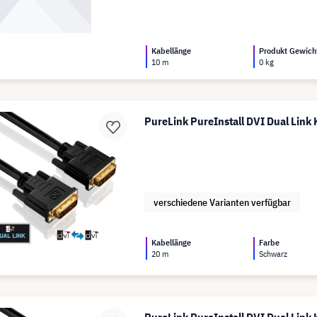
Kabellänge
Produkt Gewich
10 m
0 kg
PureLink PureInstall DVI Dual Link
verschiedene Varianten verfügbar
Kabellänge
Farbe
20 m
Schwarz