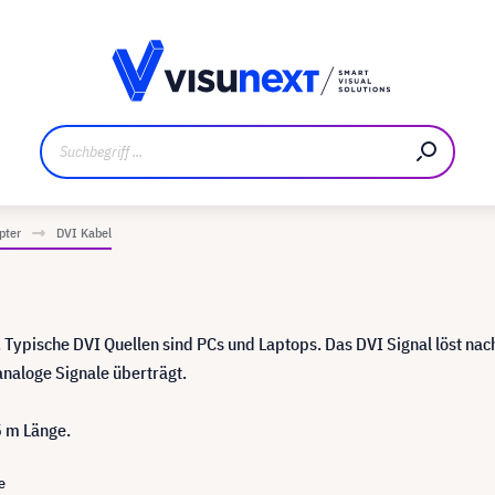
ler
Referenzkunden
Jobs und Karriere
Downloads un
pter
DVI Kabel
n. Typische DVI Quellen sind PCs und Laptops. Das DVI Signal löst na
naloge Signale überträgt.
5 m Länge.
e