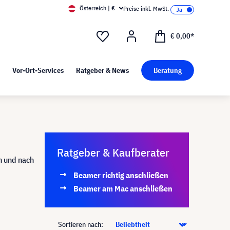
Österreich | €
Preise inkl. MwSt.
d Pressekit
Kunst bei visunext
€ 0,00*
Vor-Ort-Services
Ratgeber & News
Beratung
Ratgeber & Kaufberater
ch und nach
Beamer richtig anschließen
Beamer am Mac anschließen
Sortieren nach: