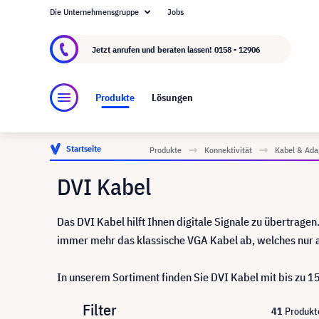
Die Unternehmensgruppe
Jobs
Über visunext.at
Die visunext Group
Herstel
Jetzt anrufen und beraten lassen!
0158 - 12906
Produkte
Lösungen
Startseite
Produkte
Konnektivität
Kabel & Ada
DVI Kabel
Das DVI Kabel hilft Ihnen digitale Signale zu übertrage
immer mehr das klassische VGA Kabel ab, welches nur a
In unserem Sortiment finden Sie DVI Kabel mit bis zu 1
Filter
41
Produkt