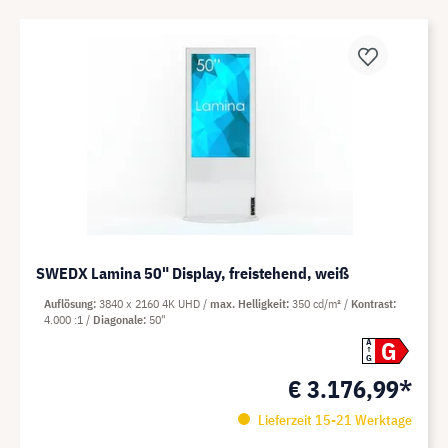
SWEDX Lamina 50" Display, freistehend, weiß
Auflösung
3840 x 2160 4K UHD
max. Helligkeit
350 cd/m²
Kontrast
4.000 :1
Diagonale
50"
G
A
G
€ 3.176,99*
Lieferzeit 15-21 Werktage