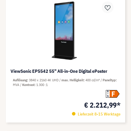
ViewSonic EP5542 55" All-in-One Digital ePoster
Auflösung
3840 x 2160 4K UHD
max. Helligkeit
400 cd/m²
Paneltyp
MVA
Kontrast
1.300 :1
F
A
G
€ 2.212,99*
Lieferzeit 8-15 Werktage