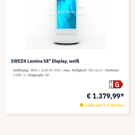
SWEDX Lamina 58" Display, weiß
Auflösung
3840 x 2160 4K UHD
max. Helligkeit
350 cd/m²
Kontrast
4.000 :1
Diagonale
58"
G
A
G
€ 1.379,99*
Lieferzeit 7-9 Wochen