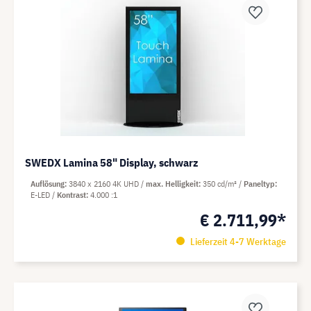
SWEDX Lamina 58" Display, schwarz
Auflösung
3840 x 2160 4K UHD
max. Helligkeit
350 cd/m²
Paneltyp
E-LED
Kontrast
4.000 :1
€ 2.711,99*
Lieferzeit 4-7 Werktage