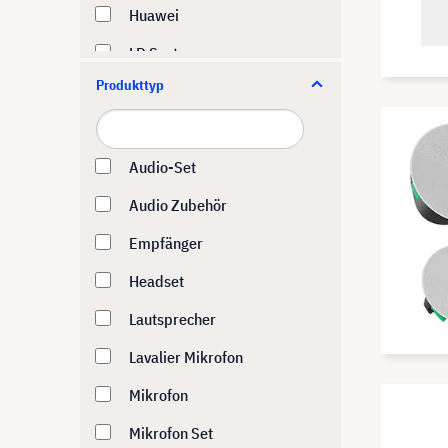
Huawei
LD Systems
Produkttyp
Logitech
Owl Labs
Panasonic
Audio-Set
Sennheiser
Audio Zubehör
Shure
Empfänger
SMART
Headset
Yamaha
Lautsprecher
Yealink
Lavalier Mikrofon
Mikrofon
Mikrofon Set