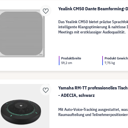
Yealink CM50 Dante Beamforming-
Das Yealink CM50 bietet präzise Sprachfo
intelligente Klangoptimierung & nahtlose I
Meetings mit erstklassiger Audioqualität.
Produktbreite
Produkt Gewich
59,2 cm
7,75 kg
Yamaha RM-TT professionelles Tisc
- ADECIA, schwarz
Mit Auto-Voice-Tracking ausgestattet, was 
Raumaufteilung und Teilnehmerpositionier