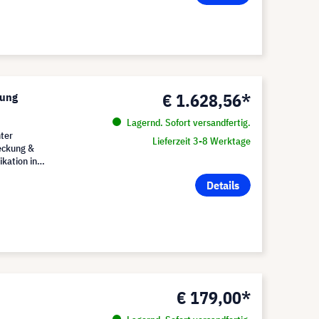
€ 1.628,56*
sung
Lagernd. Sofort versandfertig.
nter
Lieferzeit 3-8 Werktage
eckung &
kation in
Details
€ 179,00*
p