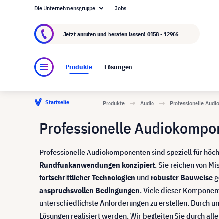
Die Unternehmensgruppe
Jobs
Über visunext.at
Die visunext Group
Herstel
Jetzt anrufen und beraten lassen!
0158 - 12906
Produkte
Lösungen
Startseite
Produkte
Audio
Professionelle Aud
Professionelle Audiokompo
Professionelle Audiokomponenten sind speziell für höchs
Rundfunkanwendungen konzipiert
. Sie reichen von M
fortschrittlicher Technologien
und
robuster Bauweise
g
anspruchsvollen Bedingungen
. Viele dieser Kompone
unterschiedlichste Anforderungen zu erstellen. Durch u
Lösungen realisiert werden. Wir begleiten Sie durch all