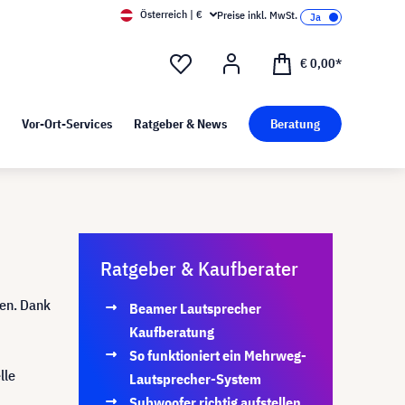
Österreich | €
Preise inkl. MwSt.
d Pressekit
Kunst bei visunext
€ 0,00*
Vor-Ort-Services
Ratgeber & News
Beratung
Ratgeber & Kaufberater
ren. Dank
Beamer Lautsprecher
Kaufberatung
So funktioniert ein Mehrweg-
lle
Lautsprecher-System
Subwoofer richtig aufstellen