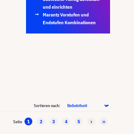
und einrichten
Marantz Vorstufen und
Endstufen Kombinationen
Sortieren nach:
1
2
3
4
5
Seite