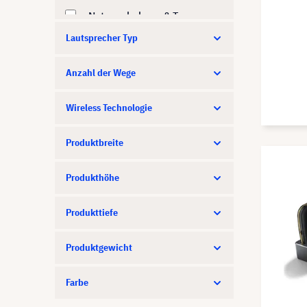
Netzwerkplayer & Tuner
Lautsprecher Typ
Receiver
Signalmanagement
Anzahl der Wege
Zubehör
Wireless Technologie
Soundbar
Telefonkonferenzsystem
Produktbreite
Transmitter
Produkthöhe
Verstärker
Produkttiefe
Verteiler
Produktgewicht
Farbe