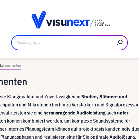
ler
Referenzkunden
Jobs und Karriere
Downloads un
iokomponenten
nenten
te Klangqualität und Zuverlässigkeit in
Studio-, Bühnen- und
ischpulten und Mikrofonen bis hin zu Verstärkern und Signalprozesso
ewährleisten sie eine
herausragende Audioleistung
auch
unter
nten können kombiniert werden, um komplexe Soundsysteme für
nser internes Planungsteam können auf projektbasis kundenindividue
e Planungsphasen und realisieren eine für Sie optimale Audiolösung.