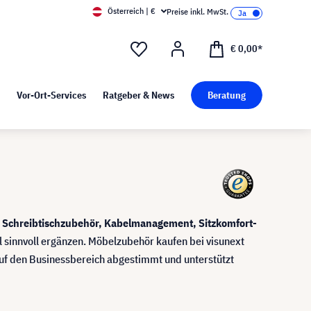
Österreich | €
Preise inkl. MwSt.
d Pressekit
Kunst bei visunext
€ 0,00*
Vor-Ort-Services
Ratgeber & News
Beratung
b
Schreibtischzubehör, Kabelmanagement, Sitzkomfort-
 sinnvoll ergänzen. Möbelzubehör kaufen bei visunext
 auf den Businessbereich abgestimmt und unterstützt