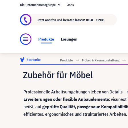
Die Unternehmensgruppe
Jobs
Über visunext.at
Die visunext Group
Herstel
Jetzt anrufen und beraten lassen!
0158 - 12906
Produkte
Lösungen
Startseite
Produkte
Möbel & Raumausstattung
Zubehör für Möbel
Professionelle Arbeitsumgebungen leben von Details –
Erweiterungen oder flexible Anbauelemente
: visunex
heißt, auf
geprüfte Qualität, passgenaue Kompatibilitä
effizientes, ergonomisches und strukturiertes Arbeiten.