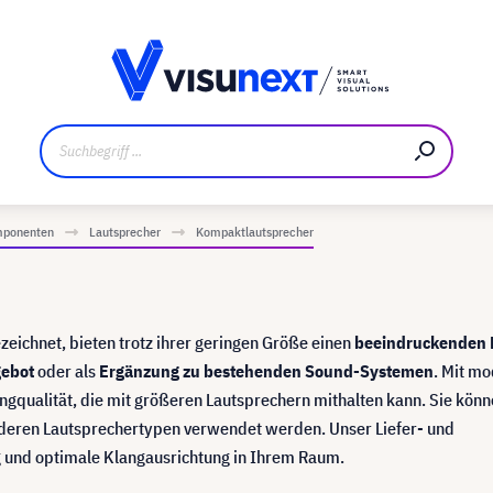
ler
Referenzkunden
Jobs und Karriere
Downloads un
mponenten
Lautsprecher
Kompaktlautsprecher
eichnet, bieten trotz ihrer geringen Größe einen
beeindruckenden 
gebot
oder als
Ergänzung zu bestehenden Sound-Systemen
. Mit m
langqualität, die mit größeren Lautsprechern mithalten kann. Sie kön
nderen Lautsprechertypen verwendet werden. Unser Liefer- und
ng und optimale Klangausrichtung in Ihrem Raum.