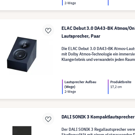
2-Wege
ELAC Debut 3.0 DA43-BK Atmos/On
Lautsprecher, Paar
Die ELAC Debut 3.0 DA43-BK Atmos-Lauts
mit Dolby Atmos-Technologie ein immersi
Klangerlebnis und verwandeln jeden Raum 
Welt voller Tiefe und Präzision.
Lautsprecher Aufbau
Produktbreite
(Wege)
17,2 cm
2-Wege
DALI SONIK 3 Kompaktlautsprecher
Der DALI SONIK 3 Regallautsprecher verei
Studioqualität mit einem platzsparenden D