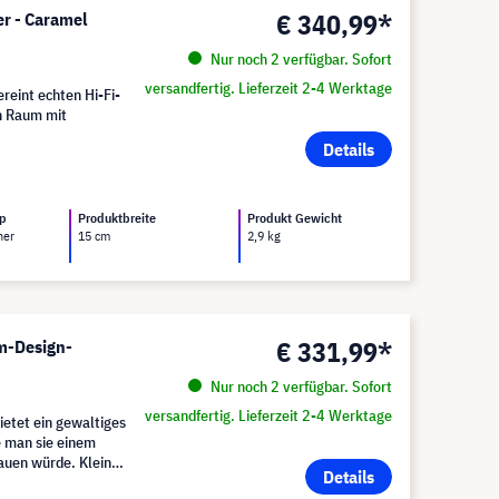
€ 340,99*
r - Caramel
Nur noch 2 verfügbar. Sofort
versandfertig. Lieferzeit 2-4 Werktage
eint echten Hi-Fi-
en Raum mit
Details
yp
Produktbreite
Produkt Gewicht
her
15 cm
2,9 kg
€ 331,99*
m-Design-
Nur noch 2 verfügbar. Sofort
versandfertig. Lieferzeit 2-4 Werktage
etet ein gewaltiges
e man sie einem
auen würde. Klein,
Details
ten.