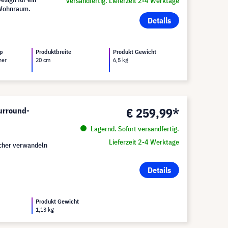
versandfertig. Lieferzeit 2-4 Werktage
 Wohnraum.
Details
yp
Produktbreite
Produkt Gewicht
her
20 cm
6,5 kg
€ 259,99*
Surround-
Lagernd. Sofort versandfertig.
Lieferzeit 2-4 Werktage
echer verwandeln
Details
Produkt Gewicht
1,13 kg