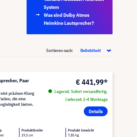
System
Was sind Dolby Atmos
Heimkino Lautsprecher?
Sortieren nach:
€ 441,99*
precher, Paar
Lagernd. Sofort versandfertig.
eint präzisen Klang
alien, die eine
Lieferzeit 2-4 Werktage
glebigkeit bieten.
Details
yp
Produktbreite
Produkt Gewicht
her
19,5 cm
7,85 kg