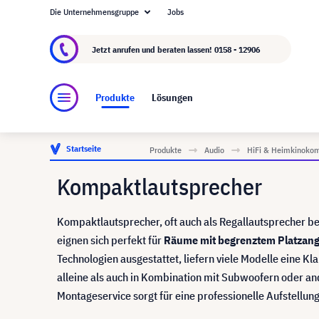
Die Unternehmensgruppe
Jobs
Über visunext.at
Die visunext Group
Herstel
Jetzt anrufen und beraten lassen!
0158 - 12906
Produkte
Lösungen
Startseite
Produkte
Audio
HiFi & Heimkinoko
Kompaktlautsprecher
Kompaktlautsprecher, oft auch als Regallautsprecher bez
eignen sich perfekt für
Räume mit begrenztem Platzan
Technologien ausgestattet, liefern viele Modelle eine K
alleine als auch in Kombination mit Subwoofern oder a
Montageservice sorgt für eine professionelle Aufstellu