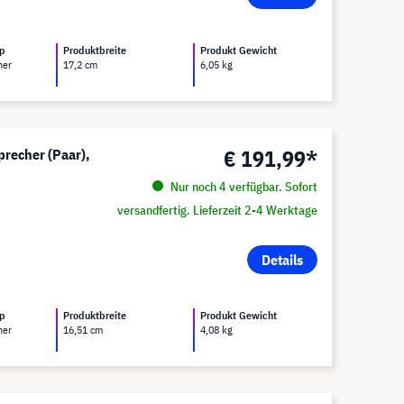
yp
Produktbreite
Produkt Gewicht
her
17,2 cm
6,05 kg
€ 191,99*
precher (Paar),
Nur noch 4 verfügbar. Sofort
versandfertig. Lieferzeit 2-4 Werktage
Details
yp
Produktbreite
Produkt Gewicht
her
16,51 cm
4,08 kg