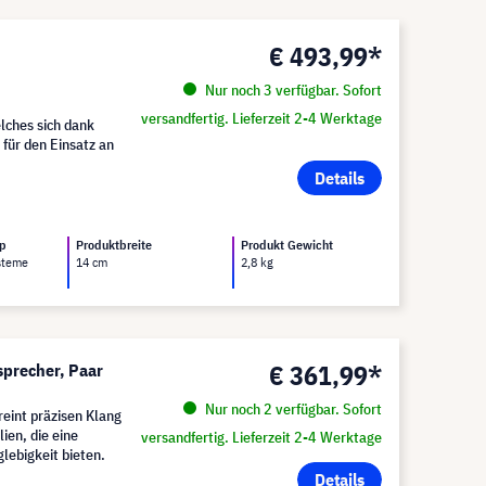
€ 493,99*
Nur noch 3 verfügbar. Sofort
versandfertig. Lieferzeit 2-4 Werktage
lches sich dank
 für den Einsatz an
Details
yp
Produktbreite
Produkt Gewicht
steme
14 cm
2,8 kg
€ 361,99*
precher, Paar
Nur noch 2 verfügbar. Sofort
eint präzisen Klang
ien, die eine
versandfertig. Lieferzeit 2-4 Werktage
ebigkeit bieten.
Details