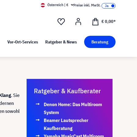
Österreich | €
Preise inkl. MwSt.
d Pressekit
Kunst bei visunext
€ 0,00*
Vor-Ort-Services
Ratgeber & News
Beratung
Ratgeber & Kaufberater
Klang
. Sie
odernen
Denon Home: Das Multiroom
nen sowohl
System
Beamer Lautsprecher
Kaufberatung
Yamaha MusicCast Multiroom