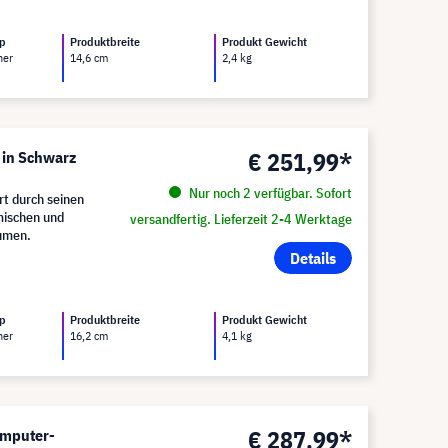
yp
Produktbreite
Produkt Gewicht
her
14,6 cm
2,4 kg
€ 251,99*
 in Schwarz
Nur noch 2 verfügbar. Sofort
rt durch seinen
mischen und
versandfertig. Lieferzeit 2-4 Werktage
äumen.
Details
yp
Produktbreite
Produkt Gewicht
her
16,2 cm
4,1 kg
€ 287,99*
omputer-