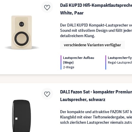
Dali KUPID Hifi-Kompaktlautspreche
White, Paar
Der DALI KUPID Kompakt-Lautsprecher ver
Sound mit stilvollem Design und füllt jed
detailreichem Klang.
verschiedene Varianten verfügbar
Lautsprecher Aufbau
Lautsprecher-T
(Wege)
Regal-Lautsprec
2-Wege
DALI Fazon Sat - kompakter Premiu
Lautsprecher, schwarz
Der kompakte und attraktive FAZON SAT bi
Klangbild mit einer Tieftonwiedergabe, wi
solch zierlichen Lautsprecher niemals zutr
leistungsfähig und mit echten HiFi-Qualitä