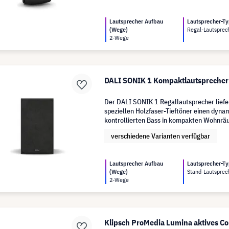
Lautsprecher Aufbau
Lautsprecher-T
(Wege)
Regal-Lautsprec
2-Wege
DALI SONIK 1 Kompaktlautsprecher
Der DALI SONIK 1 Regallautsprecher liefe
speziellen Holzfaser-Tieftöner einen dyna
kontrollierten Bass in kompakten Wohnr
verschiedene Varianten verfügbar
Lautsprecher Aufbau
Lautsprecher-T
(Wege)
Stand-Lautsprec
2-Wege
Klipsch ProMedia Lumina aktives C