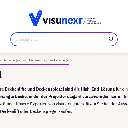
ler
Referenzkunden
Jobs und Karriere
Downloads un
r Halterungen
Deckenlifte / Deckenspiegel
l
ere
Deckenlifte und Deckenspiegel sind die High-End-Lösung
für ei
hängte Decke, in der der Projektor elegant verschwinden kann
. Di
zräume. Unsere Experten von visunext unterstützen Sie bei der Ausw
 Deckenlift oder Deckenspiegel kaufen.