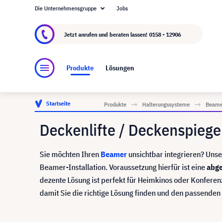
Die Unternehmensgruppe
Jobs
Über visunext.at
Die visunext Group
Herstel
Jetzt anrufen und beraten lassen!
0158 - 12906
Produkte
Lösungen
Startseite
Produkte
Halterungssysteme
Beame
Deckenlifte / Deckenspiege
Sie möchten Ihren
Beamer
unsichtbar integrieren? Uns
Beamer-Installation. Voraussetzung hierfür ist eine
abge
dezente Lösung ist perfekt für Heimkinos oder Konferen
damit Sie die richtige Lösung finden und den passenden