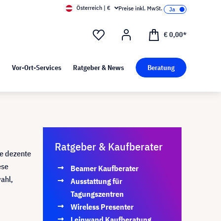
Österreich | €
Preise inkl. MwSt.
d Pressekit
Kunst bei visunext
€ 0,00*
Vor-Ort-Services
Ratgeber & News
Beratung
Ratgeber & Kaufberater
ne dezente
ese
Beamer Kaufberater
ahl,
Ausstattung für
Tagungszentren
Wireless Presenter
Leinwand Kaufberatung