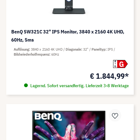
BenQ SW321C 32" IPS Monitor, 3840 x 2160 4K UHD,
60Hz, 5ms
Auflösung
3840 x 2160 4K UHD
Diagonale
32"
Paneltyp
IPS
Bildwiederholfrequenz
60Hz
G
A
G
€ 1.844,99*
Lagernd. Sofort versandfertig. Lieferzeit 3-8 Werktage