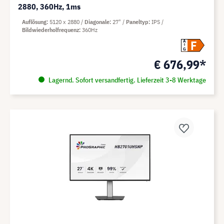
2880, 360Hz, 1ms
Auflösung
5120 x 2880
Diagonale
27"
Paneltyp
IPS
Bildwiederholfrequenz
360Hz
F
A
G
€ 676,99*
Lagernd. Sofort versandfertig. Lieferzeit 3-8 Werktage