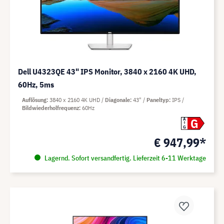
Dell U4323QE 43" IPS Monitor, 3840 x 2160 4K UHD,
60Hz, 5ms
Auflösung
3840 x 2160 4K UHD
Diagonale
43"
Paneltyp
IPS
Bildwiederholfrequenz
60Hz
G
A
G
€ 947,99*
Lagernd. Sofort versandfertig. Lieferzeit 6-11 Werktage