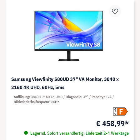
Samsung Viewfinity S80UD 37" VA Monitor, 3840 x
2160 4K UHD, 60Hz, 5ms
Auflösung
3840 x 2160 4K UHD
Diagonale
37"
Paneltyp
VA
Bildwiederholfrequenz
60Hz
F
A
G
€ 458,99*
Lagernd. Sofort versandfertig. Lieferzeit 2-4 Werktage