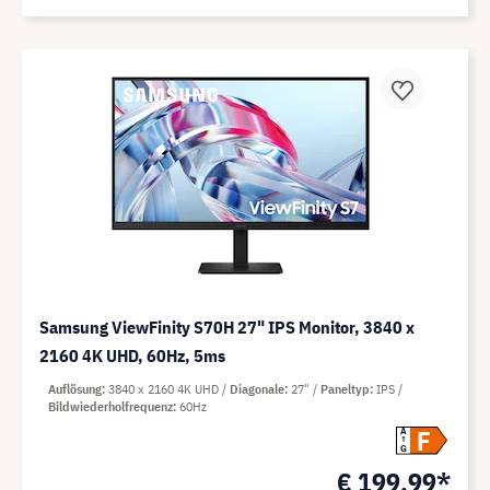
Samsung ViewFinity S70H 27" IPS Monitor, 3840 x
2160 4K UHD, 60Hz, 5ms
Auflösung
3840 x 2160 4K UHD
Diagonale
27"
Paneltyp
IPS
Bildwiederholfrequenz
60Hz
F
A
G
€ 199,99*