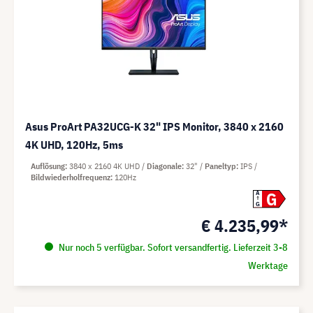
Asus ProArt PA32UCG-K 32" IPS Monitor, 3840 x 2160
4K UHD, 120Hz, 5ms
Auflösung
3840 x 2160 4K UHD
Diagonale
32"
Paneltyp
IPS
Bildwiederholfrequenz
120Hz
G
A
G
€ 4.235,99*
Nur noch 5 verfügbar. Sofort versandfertig. Lieferzeit 3-8
Werktage