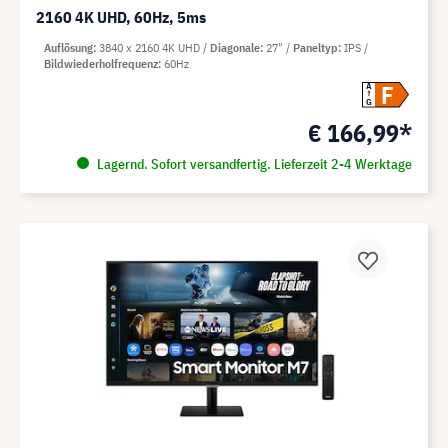
2160 4K UHD, 60Hz, 5ms
Auflösung
3840 x 2160 4K UHD
Diagonale
27"
Paneltyp
IPS
Bildwiederholfrequenz
60Hz
F
A
G
€ 166,99*
Lagernd. Sofort versandfertig. Lieferzeit 2-4 Werktage