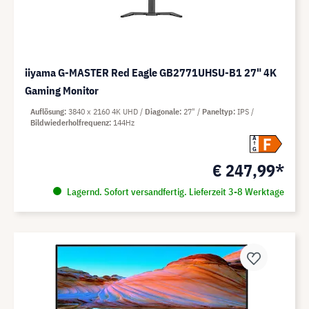
iiyama G-MASTER Red Eagle GB2771UHSU-B1 27" 4K
Gaming Monitor
Auflösung
3840 x 2160 4K UHD
Diagonale
27"
Paneltyp
IPS
Bildwiederholfrequenz
144Hz
F
A
G
€ 247,99*
Lagernd. Sofort versandfertig. Lieferzeit 3-8 Werktage