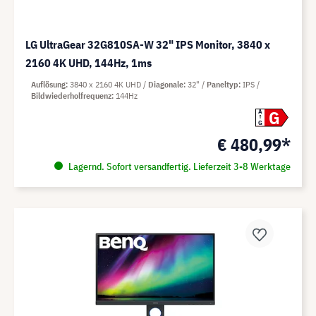
LG UltraGear 32G810SA-W 32" IPS Monitor, 3840 x
2160 4K UHD, 144Hz, 1ms
Auflösung
3840 x 2160 4K UHD
Diagonale
32"
Paneltyp
IPS
Bildwiederholfrequenz
144Hz
G
A
G
€ 480,99*
Lagernd. Sofort versandfertig. Lieferzeit 3-8 Werktage