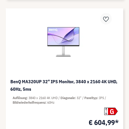
BenQ MA320UP 32" IPS Monitor, 3840 x 2160 4K UHD,
60Hz, 5ms
Auflösung
3840 x 2160 4K UHD
Diagonale
32"
Paneltyp
IPS
Bildwiederholfrequenz
60Hz
G
A
G
€ 604,99*