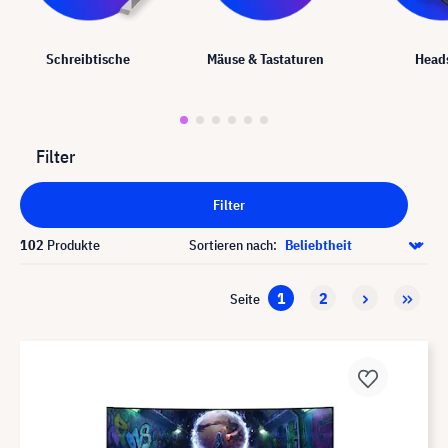
Schreibtische
Mäuse & Tastaturen
Head
Filter
Filter
102
Produkte
Sortieren nach:
1
2
Seite