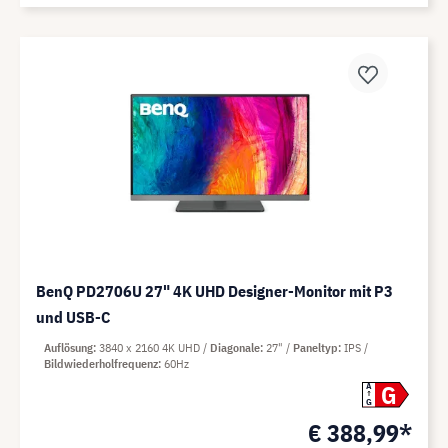
BenQ PD2706U 27" 4K UHD Designer-Monitor mit P3
und USB-C
Auflösung
3840 x 2160 4K UHD
Diagonale
27"
Paneltyp
IPS
Bildwiederholfrequenz
60Hz
G
A
G
€ 388,99*