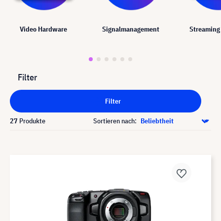
Video Hardware
Signalmanagement
Streaming
Filter
Filter
27
Produkte
Sortieren nach: