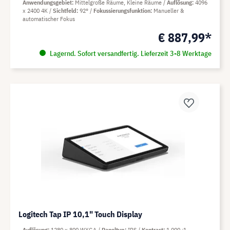
Anwendungsgebiet
Mittelgroße Räume, Kleine Räume
Auflösung
4096
x 2400 4K
Sichtfeld
92°
Fokussierungsfunktion
Manueller &
automatischer Fokus
€ 887,99*
Lagernd. Sofort versandfertig. Lieferzeit 3-8 Werktage
Logitech Tap IP 10,1" Touch Display
Auflösung
1280 x 800 WXGA
Paneltyp
IPS
Kontrast
1.000 :1