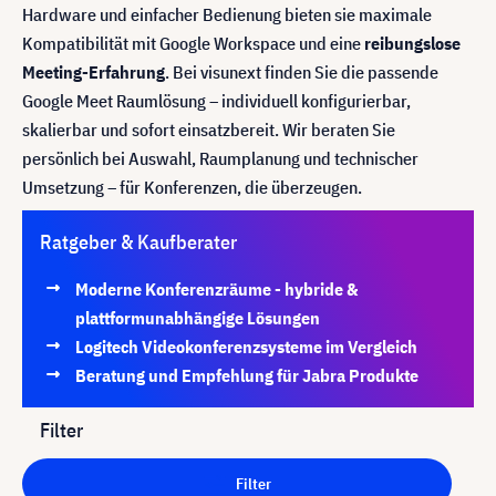
Hardware und einfacher Bedienung bieten sie maximale
Kompatibilität mit Google Workspace und eine
reibungslose
Meeting-Erfahrung
. Bei visunext finden Sie die passende
Google Meet Raumlösung – individuell konfigurierbar,
skalierbar und sofort einsatzbereit. Wir beraten Sie
persönlich bei Auswahl, Raumplanung und technischer
Umsetzung – für Konferenzen, die überzeugen.
Ratgeber & Kaufberater
Moderne Konferenzräume - hybride &
plattformunabhängige Lösungen
Logitech Videokonferenzsysteme im Vergleich
Beratung und Empfehlung für Jabra Produkte
Filter
Filter