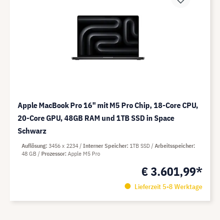
Apple MacBook Pro 16" mit M5 Pro Chip, 18-Core CPU,
20-Core GPU, 48GB RAM und 1TB SSD in Space
Schwarz
Auflösung
3456 x 2234
Interner Speicher
1TB SSD
Arbeitsspeicher
48 GB
Prozessor
Apple M5 Pro
€ 3.601,99*
Lieferzeit 5-8 Werktage