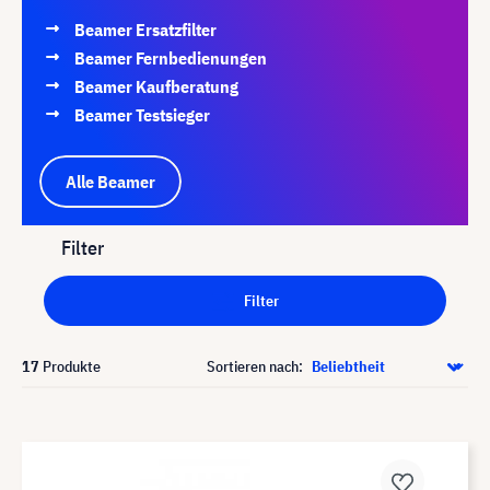
Beamer Ersatzfilter
Beamer Fernbedienungen
Beamer Kaufberatung
Beamer Testsieger
Alle Beamer
Filter
Filter
17
Produkte
Sortieren nach: