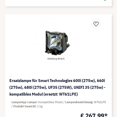
Ersatzlampe für Smart Technologies 600i (275w), 660i
(275w), 680i (275w), UF35 (275W), UNIFI 35 (275w) -
kompatibles Modul (ersetzt: WT61LPE)
Lampentyp Lampe
Kompatibles Modul
Lampenbezeichnung
WT61LPE
Produkt Gewicht
1 kg
€ 267,99*