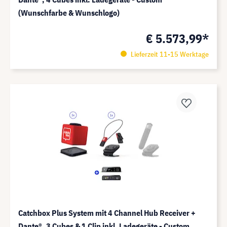
(Wunschfarbe & Wunschlogo)
€ 5.573,99*
Lieferzeit 11-15 Werktage
Catchbox Plus System mit 4 Channel Hub Receiver +
Dante®️, 3 Cubes & 1 Clip inkl. Ladegeräte - Custom