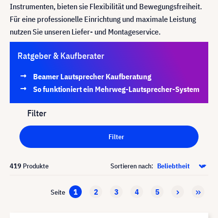
Instrumenten, bieten sie Flexibilität und Bewegungsfreiheit.
Für eine professionelle Einrichtung und maximale Leistung
nutzen Sie unseren Liefer- und Montageservice.
Ratgeber & Kaufberater
Beamer Lautsprecher Kaufberatung
So funktioniert ein Mehrweg-Lautsprecher-System
Filter
Filter
419
Produkte
Sortieren nach:
1
2
3
4
5
Seite