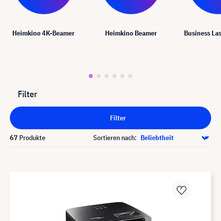
Heimkino 4K-Beamer
Heimkino Beamer
Business La
Filter
Filter
67
Produkte
Sortieren nach: