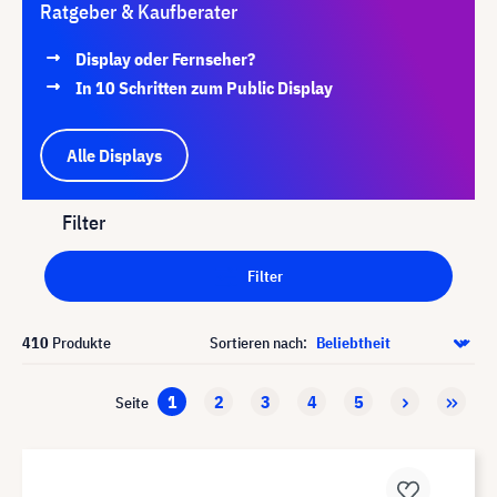
Ratgeber & Kaufberater
Display oder Fernseher?
In 10 Schritten zum Public Display
Alle Displays
Filter
Filter
410
Produkte
Sortieren nach:
1
2
3
4
5
Seite