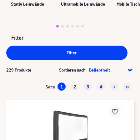
Stativ Leinwände
Ultramobile Leinwände
Mobile Tisc
Filter
Filter
229
Produkte
Sortieren nach:
1
2
3
4
Seite