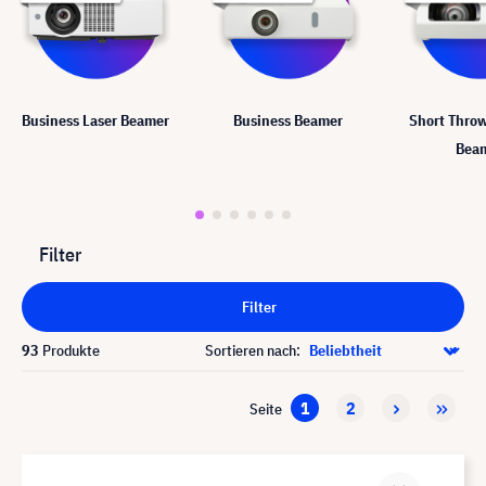
Business Laser Beamer
Business Beamer
Short Thro
Bea
Filter
Filter
93
Produkte
Sortieren nach:
1
2
Seite