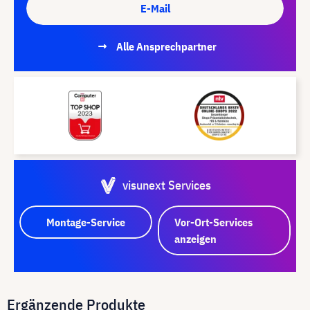
E-Mail
Alle Ansprechpartner
visunext Services
Montage-Service
Vor-Ort-Services
anzeigen
Ergänzende Produkte