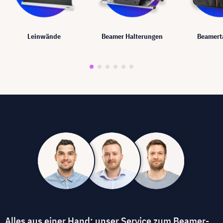
Leinwände
Beamer Halterungen
Beamert
Alles aus einer Hand: unser Service zum Beamer-