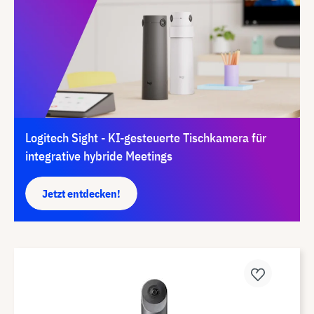
Logitech Sight - KI-gesteuerte Tischkamera für
integrative hybride Meetings
Jetzt entdecken!