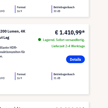
Format
Betriebsgeräusch
 UHD
16:9
30 dB
€ 1.410,99*
3200 Lumen, 4K
ut Lag
Lagernd. Sofort versandfertig.
Lieferzeit 2-4 Werktage
illante HDR-
eaktionszeiten für
e.
Details
Format
Betriebsgeräusch
 UHD
16:9
31 dB