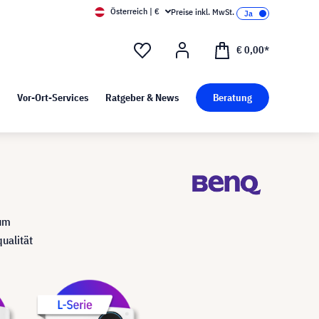
Österreich | €
Preise inkl. MwSt.
d Pressekit
Kunst bei visunext
€ 0,00*
Vor-Ort-Services
Ratgeber & News
Beratung
zum
ualität