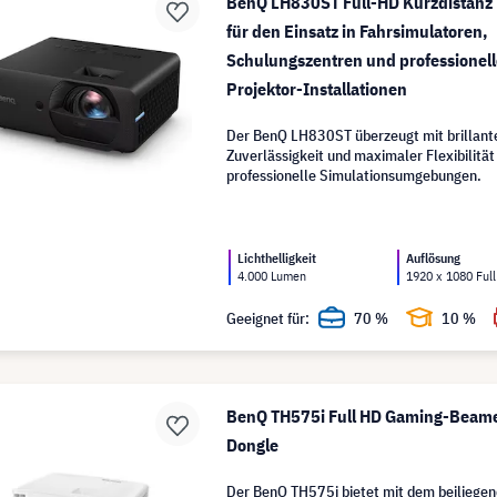
BenQ LH830ST Full-HD Kurzdistanz 
für den Einsatz in Fahrsimulatoren,
Schulungszentren und professionell
Projektor-Installationen
Der BenQ LH830ST überzeugt mit brillante
Zuverlässigkeit und maximaler Flexibilität 
professionelle Simulationsumgebungen.
Lichthelligkeit
Auflösung
4.000 Lumen
1920 x 1080 Ful
Geeignet für:
70 %
10 %
BenQ TH575i Full HD Gaming-Beame
Dongle
Der BenQ TH575i bietet mit dem beiliege