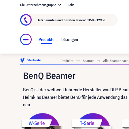
Die Unternehmensgruppe
Jobs
Über visunext.at
Die visunext Group
Herstel
Jetzt anrufen und beraten lassen!
0158 - 12906
Produkte
Lösungen
Startseite
Produkte
Beamer
Alle Beamer nach
BenQ Beamer
BenQ ist der weltweit führende Hersteller von DLP Beam
Heimkino Beamer bietet BenQ für jede Anwendung das 
neu.