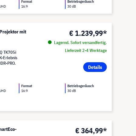
Format
Betriebsgeräusch
 UHD
16:9
30 dB
€ 1.239,99*
rojektor mit
Lagernd. Sofort versandfertig.
Lieferzeit 2-4 Werktage
nQ TK705i
K-Erlebnis
 HDR-PRO.
Details
Format
Betriebsgeräusch
 UHD
16:9
30 dB
€ 364,99*
martEco-