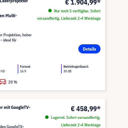
€ 1.904,99*
Laserprojektor
Nur noch 5 verfügbar. Sofort
en Multi-
versandfertig. Lieferzeit 2-4 Werktage
r Projektion, hoher
– ideal für
Details
Format
Betriebsgeräusch
l HD
16:9
30 dB
20 %
€ 458,99*
r mit GoogleTV-
Lagernd. Sofort versandfertig.
Lieferzeit 2-4 Werktage
nden GoogleTV-