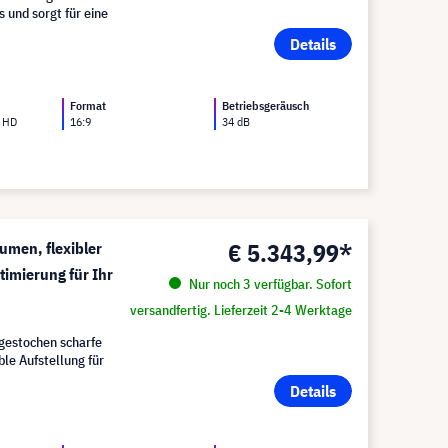
 und sorgt für eine
Details
Format
Betriebsgeräusch
l HD
16:9
34 dB
€ 5.343,99*
men, flexibler
imierung für Ihr
Nur noch 3 verfügbar. Sofort
versandfertig. Lieferzeit 2-4 Werktage
estochen scharfe
le Aufstellung für
Details