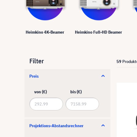
Heimkino 4K-Beamer
Heimkino Full-HD Beamer
Filter
59
Produkt
Preis
von (€)
bis (€)
Projektions-Abstandsrechner