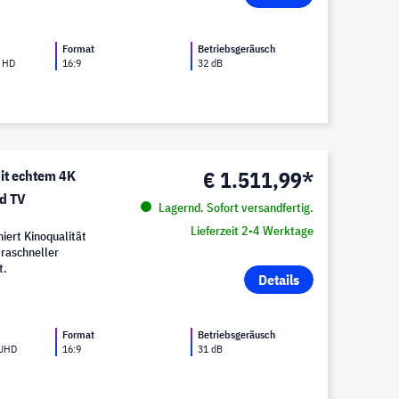
Format
Betriebsgeräusch
l HD
16:9
32 dB
€ 1.511,99*
it echtem 4K
d TV
Lagernd. Sofort versandfertig.
Lieferzeit 2-4 Werktage
ert Kinoqualität
raschneller
t.
Details
Format
Betriebsgeräusch
 UHD
16:9
31 dB