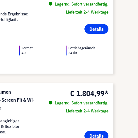
Lagernd. Sofort versandfertig.
Lieferzeit 2-4 Werktage
ende Ergebnisse:
elligkeit,
.
Details
Format
Betriebsgeräusch
4:3
34 dB
€ 1.804,99*
Lumen
 Screen Fit & Wi-
Lagernd. Sofort versandfertig.
e
Lieferzeit 2-4 Werktage
langlebiger
 & flexibler
sse.
Details