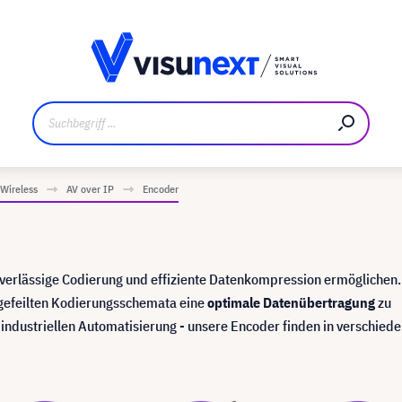
ler
Referenzkunden
Jobs und Karriere
Downloads un
Wireless
AV over IP
Encoder
uverlässige Codierung und effiziente Datenkompression ermöglichen
usgefeilten Kodierungsschemata eine
optimale Datenübertragung
zu
industriellen Automatisierung - unsere Encoder finden in verschied