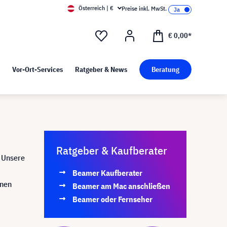
Österreich | €
Preise inkl. MwSt.
d Pressekit
Kunst bei visunext
€ 0,00*
Vor-Ort-Services
Ratgeber & News
Beratung
Ratgeber & Kaufberater
. Unsere
Beamer Kaufberater
enen
Beamer am Mac anschließen
Beamer oder Fernseher