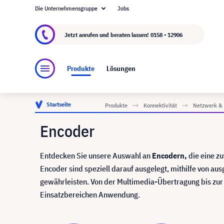
Die Unternehmensgruppe
Jobs
Über visunext.at
Die visunext Group
Herstel
Jetzt anrufen und beraten lassen!
0158 - 12906
Produkte
Lösungen
Startseite
Produkte
Konnektivität
Netzwerk & 
Encoder
Entdecken Sie unsere Auswahl an
Encodern,
die eine z
Encoder sind speziell darauf ausgelegt, mithilfe von a
gewährleisten. Von der Multimedia-Übertragung bis zur 
Einsatzbereichen Anwendung.