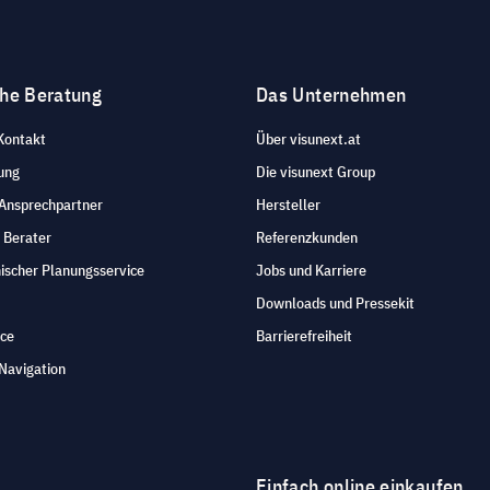
che Beratung
Das Unternehmen
Kontakt
Über visunext.at
ung
Die visunext Group
 Ansprechpartner
Hersteller
 Berater
Referenzkunden
ischer Planungsservice
Jobs und Karriere
Downloads und Pressekit
ice
Barrierefreiheit
Navigation
Einfach online einkaufen