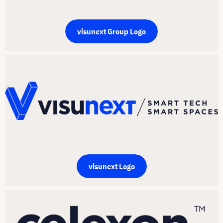
visunext Group Logo
visunext Logo