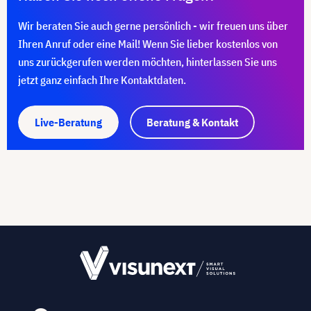
Wir beraten Sie auch gerne persönlich - wir freuen uns über
Ihren Anruf oder eine Mail! Wenn Sie lieber kostenlos von
uns zurückgerufen werden möchten, hinterlassen Sie uns
jetzt ganz einfach Ihre Kontaktdaten.
Live-Beratung
Beratung & Kontakt