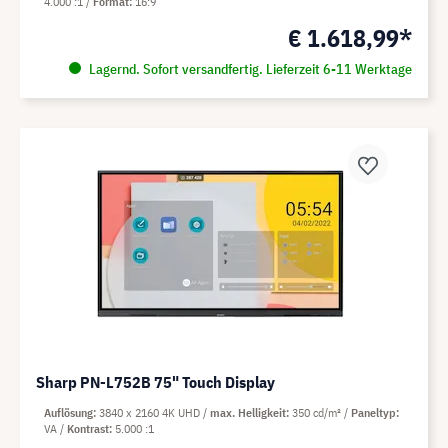
4.000 :1
Format
16:9
€ 1.618,99*
Lagernd. Sofort versandfertig. Lieferzeit 6-11 Werktage
Sharp PN-L752B 75" Touch Display
Auflösung
3840 x 2160 4K UHD
max. Helligkeit
350 cd/m²
Paneltyp
VA
Kontrast
5.000 :1