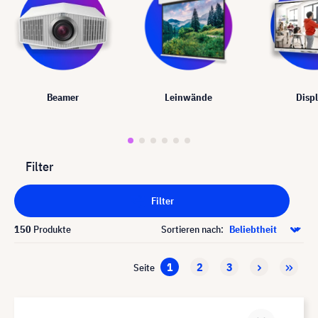
Beamer
Leinwände
Disp
Filter
Filter
150
Produkte
Sortieren nach:
1
2
3
Seite