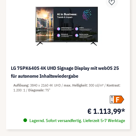
LG 75PK640S 4K UHD Signage Display mit webOS 25
für autonome Inhaltswiedergabe
Auflösung
3840 x 2160 4K UHD
max. Helligkeit
300 cd/m²
Kontrast
1.200 :1
Diagonale
75"
F
A
G
€ 1.113,99*
Lagernd. Sofort versandfertig. Lieferzeit 5-7 Werktage