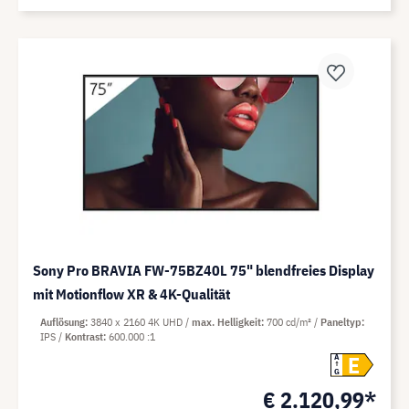
Sony Pro BRAVIA FW-75BZ40L 75" blendfreies Display
mit Motionflow XR & 4K-Qualität
Auflösung
3840 x 2160 4K UHD
max. Helligkeit
700 cd/m²
Paneltyp
IPS
Kontrast
600.000 :1
E
A
G
€ 2.120,99*