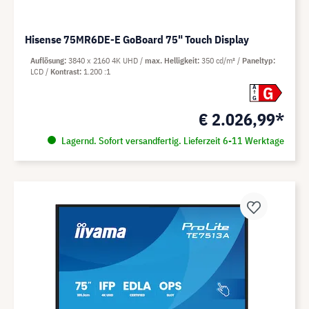
Hisense 75MR6DE-E GoBoard 75" Touch Display
Auflösung
3840 x 2160 4K UHD
max. Helligkeit
350 cd/m²
Paneltyp
LCD
Kontrast
1.200 :1
G
A
G
€ 2.026,99*
Lagernd. Sofort versandfertig. Lieferzeit 6-11 Werktage