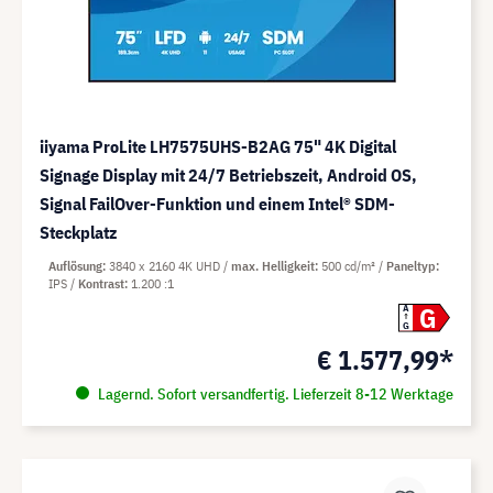
iiyama ProLite LH7575UHS-B2AG 75" 4K Digital
Signage Display mit 24/7 Betriebszeit, Android OS,
Signal FailOver-Funktion und einem Intel® SDM-
Steckplatz
Auflösung
3840 x 2160 4K UHD
max. Helligkeit
500 cd/m²
Paneltyp
IPS
Kontrast
1.200 :1
G
A
G
€ 1.577,99*
Lagernd. Sofort versandfertig. Lieferzeit 8-12 Werktage