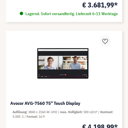
€ 3.681,99*
Lagernd. Sofort versandfertig. Lieferzeit 6-11 Werktage
Avocor AVG-7560 75" Touch Display
Auflösung
3840 x 2160 4K UHD
max. Helligkeit
500 cd/m²
Kontrast
5.000 :1
Format
16:9
€ 4.198,99*