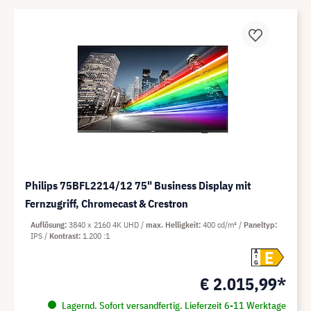
Philips 75BFL2214/12 75" Business Display mit
Fernzugriff, Chromecast & Crestron
Auflösung
3840 x 2160 4K UHD
max. Helligkeit
400 cd/m²
Paneltyp
IPS
Kontrast
1.200 :1
E
A
G
€ 2.015,99*
Lagernd. Sofort versandfertig. Lieferzeit 6-11 Werktage