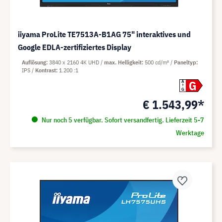
iiyama ProLite TE7513A-B1AG 75" interaktives und
Google EDLA-zertifiziertes Display
Auflösung
3840 x 2160 4K UHD
max. Helligkeit
500 cd/m²
Paneltyp
IPS
Kontrast
1.200 :1
G
A
G
€ 1.543,99*
Nur noch 5 verfügbar. Sofort versandfertig. Lieferzeit 5-7
Werktage