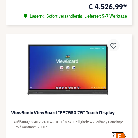
€ 4.526,99*
Lagernd. Sofort versandfertig. Lieferzeit 5-7 Werktage
ViewSonic ViewBoard IFP7553 75" Touch Display
Auflösung
3840 x 2160 4K UHD
max. Helligkeit
450 cd/m²
Paneltyp
IPS
Kontrast
5.500 :1
F
A