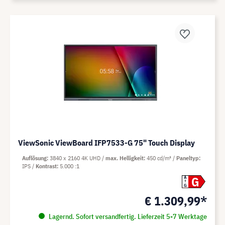
ViewSonic ViewBoard IFP7533-G 75" Touch Display
Auflösung
3840 x 2160 4K UHD
max. Helligkeit
450 cd/m²
Paneltyp
IPS
Kontrast
5.000 :1
G
A
G
€ 1.309,99*
Lagernd. Sofort versandfertig. Lieferzeit 5-7 Werktage