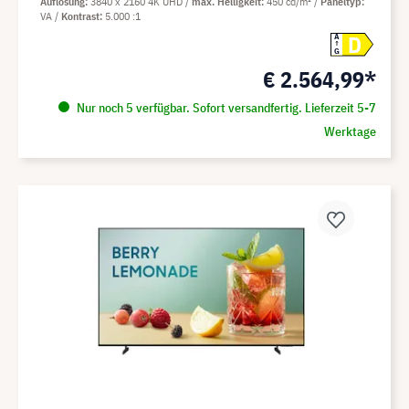
Auflösung
3840 x 2160 4K UHD
max. Helligkeit
450 cd/m²
Paneltyp
VA
Kontrast
5.000 :1
D
A
G
€ 2.564,99*
Nur noch 5 verfügbar. Sofort versandfertig. Lieferzeit 5-7
Werktage