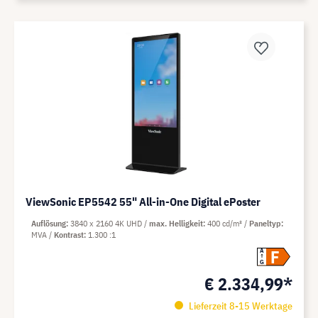
ViewSonic EP5542 55" All-in-One Digital ePoster
Auflösung
3840 x 2160 4K UHD
max. Helligkeit
400 cd/m²
Paneltyp
MVA
Kontrast
1.300 :1
F
A
G
€ 2.334,99*
Lieferzeit 8-15 Werktage