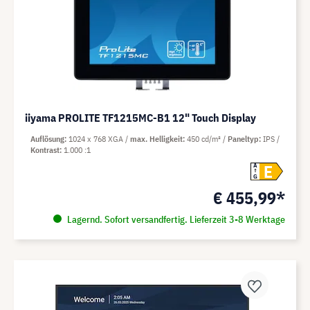
iiyama PROLITE TF1215MC-B1 12" Touch Display
Auflösung
1024 x 768 XGA
max. Helligkeit
450 cd/m²
Paneltyp
IPS
Kontrast
1.000 :1
E
A
G
€ 455,99*
Lagernd. Sofort versandfertig. Lieferzeit 3-8 Werktage