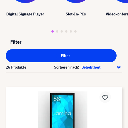
Digital Signage Player
Slot-In-PCs
Videokonfer
Filter
Filter
26
Produkte
Sortieren nach: