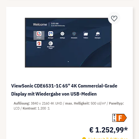
ViewSonic CDE6531-1C 65" 4K Commercial-Grade
Display mit Wiedergabe von USB-Medien
Auflösung
3840 x 2160 4K UHD
max. Helligkeit
500 cd/m²
Paneltyp
LCD
Kontrast
1.200 :1
F
A
G
€ 1.252,99*