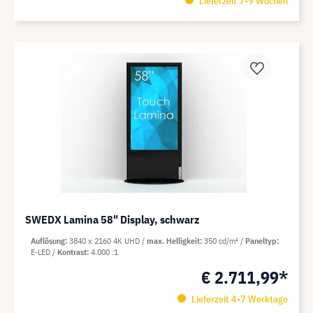
Lieferzeit 7-9 Wochen
SWEDX Lamina 58" Display, schwarz
Auflösung
3840 x 2160 4K UHD
max. Helligkeit
350 cd/m²
Paneltyp
E-LED
Kontrast
4.000 :1
€ 2.711,99*
Lieferzeit 4-7 Werktage