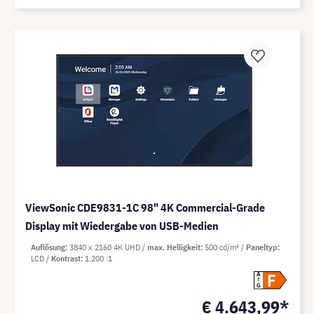
ViewSonic CDE9831-1C 98" 4K Commercial-Grade
Display mit Wiedergabe von USB-Medien
Auflösung
3840 x 2160 4K UHD
max. Helligkeit
500 cd/m²
Paneltyp
LCD
Kontrast
1.200 :1
F
A
G
€ 4.643,99*