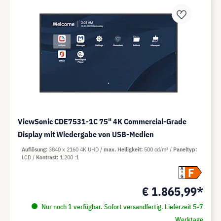
ViewSonic CDE7531-1C 75" 4K Commercial-Grade
Display mit Wiedergabe von USB-Medien
Auflösung
3840 x 2160 4K UHD
max. Helligkeit
500 cd/m²
Paneltyp
LCD
Kontrast
1.200 :1
F
A
G
€ 1.865,99*
Nur noch 1 verfügbar. Sofort versandfertig. Lieferzeit 5-7
Werktage