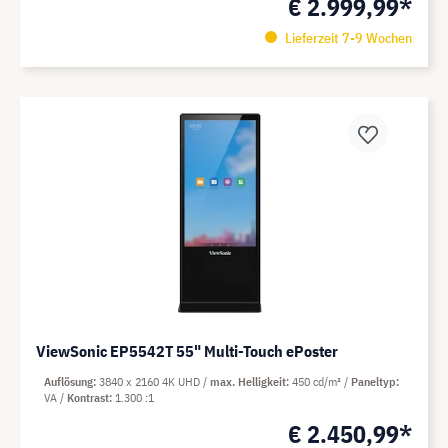
€ 2.999,99*
Lieferzeit 7-9 Wochen
ViewSonic EP5542T 55" Multi-Touch ePoster
Auflösung
3840 x 2160 4K UHD
max. Helligkeit
450 cd/m²
Paneltyp
VA
Kontrast
1.300 :1
€ 2.450,99*