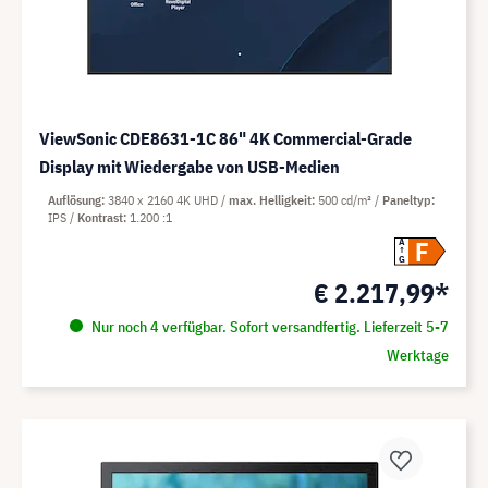
ViewSonic CDE8631-1C 86" 4K Commercial-Grade
Display mit Wiedergabe von USB-Medien
Auflösung
3840 x 2160 4K UHD
max. Helligkeit
500 cd/m²
Paneltyp
IPS
Kontrast
1.200 :1
F
A
G
€ 2.217,99*
Nur noch 4 verfügbar. Sofort versandfertig. Lieferzeit 5-7
Werktage