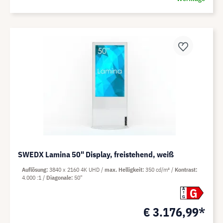
SWEDX Lamina 50" Display, freistehend, weiß
Auflösung
3840 x 2160 4K UHD
max. Helligkeit
350 cd/m²
Kontrast
4.000 :1
Diagonale
50"
G
A
G
€ 3.176,99*