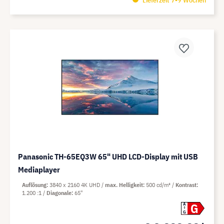
Panasonic TH-65EQ3W 65" UHD LCD-Display mit USB
Mediaplayer
Auflösung
3840 x 2160 4K UHD
max. Helligkeit
500 cd/m²
Kontrast
1.200 :1
Diagonale
65"
G
A
G