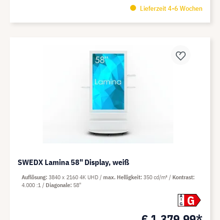
Lieferzeit 4-6 Wochen
SWEDX Lamina 58" Display, weiß
Auflösung
3840 x 2160 4K UHD
max. Helligkeit
350 cd/m²
Kontrast
4.000 :1
Diagonale
58"
G
A
G
€ 1.379,99*