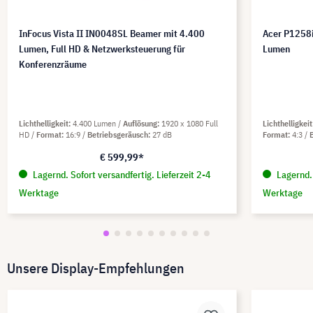
InFocus Vista II IN0048SL Beamer mit 4.400
Acer P1258
Lumen, Full HD & Netzwerksteuerung für
Lumen
Konferenzräume
Lichthelligkeit
4.400 Lumen
Auflösung
1920 x 1080 Full
Lichthelligkeit
HD
Format
16:9
Betriebsgeräusch
27 dB
Format
4:3
€ 599,99*
Lagernd. Sofort versandfertig. Lieferzeit 2-4
Lagernd. 
Werktage
Werktage
Unsere Display-Empfehlungen