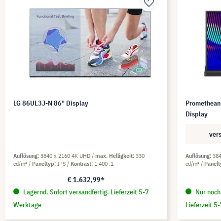
LG 86UL3J-N 86" Display
Promethean
Display
ver
Auflösung
3840 x 2160 4K UHD
max. Helligkeit
330
Auflösung
38
cd/m²
Paneltyp
IPS
Kontrast
1.400 :1
cd/m²
Panel
€ 1.632,99*
Lagernd. Sofort versandfertig. Lieferzeit 5-7
Nur noch 
Werktage
Lieferzeit 