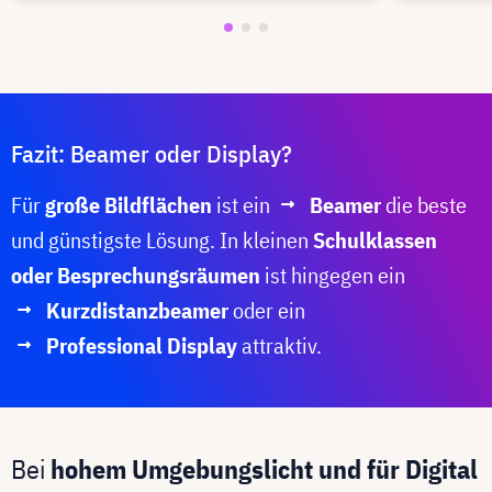
Fazit: Beamer oder Display?
Für
große Bildflächen
ist ein
Beamer
die beste
und günstigste Lösung. In kleinen
Schulklassen
oder Besprechungsräumen
ist hingegen ein
Kurzdistanzbeamer
oder ein
Professional Display
attraktiv.
Bei
hohem Umgebungslicht und für Digital