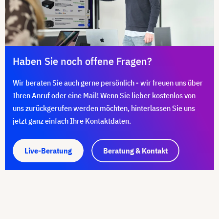
Haben Sie noch offene Fragen?
Wir beraten Sie auch gerne persönlich - wir freuen uns über
Ihren Anruf oder eine Mail! Wenn Sie lieber kostenlos von
uns zurückgerufen werden möchten, hinterlassen Sie uns
jetzt ganz einfach Ihre Kontaktdaten.
Live-Beratung
Beratung & Kontakt