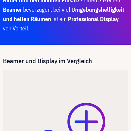
Bilder und den mobilen Einsatz
sollten Sie einen
Beamer
bevorzugen, bei viel
Umgebungshelligkeit
und hellen Räumen
ist ein
Professional Display
von Vorteil.
Beamer und Display im Vergleich