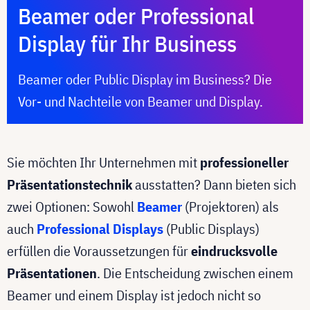
Beamer oder Professional
Display für Ihr Business
Beamer oder Public Display im Business? Die
Vor- und Nachteile von Beamer und Display.
Sie möchten Ihr Unternehmen mit
professioneller
Präsentationstechnik
ausstatten? Dann bieten sich
zwei Optionen: Sowohl
Beamer
(Projektoren) als
auch
Professional Displays
(Public Displays)
erfüllen die Voraussetzungen für
eindrucksvolle
Präsentationen
. Die Entscheidung zwischen einem
Beamer und einem Display ist jedoch nicht so