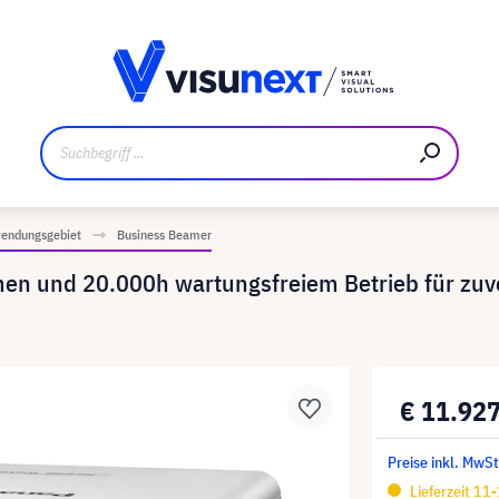
ler
Referenzkunden
Jobs und Karriere
Downloads un
endungsgebiet
Business Beamer
n und 20.000h wartungsfreiem Betrieb für zuve
€ 11.92
Preise inkl. MwS
Lieferzeit 11