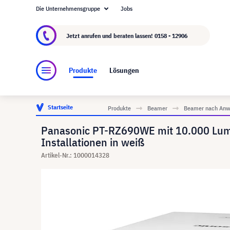
Die Unternehmensgruppe
Jobs
Über visunext.at
Die visunext Group
Herstel
Jetzt anrufen und beraten lassen!
0158 - 12906
Produkte
Lösungen
Startseite
Produkte
Beamer
Beamer nach Anw
Panasonic PT-RZ690WE mit 10.000 Lume
Installationen in weiß
Artikel-Nr.: 1000014328