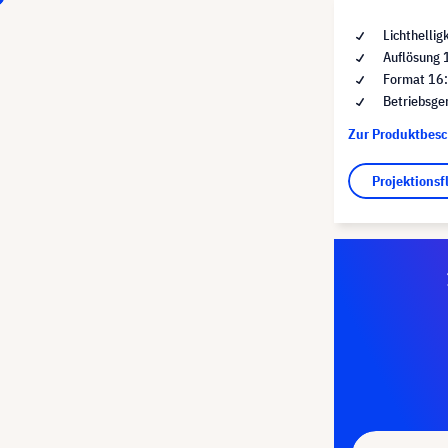
Lichthellig
Auflösung
Format 16
Betriebsge
Zur Produktbes
Projektions