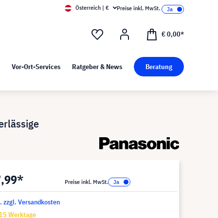
Österreich | €
Preise inkl. MwSt.
d Pressekit
Kunst bei visunext
€ 0,00*
Vor-Ort-Services
Ratgeber & News
Beratung
rlässige
7,99*
Preise inkl. MwSt.
t. zzgl. Versandkosten
-15 Werktage