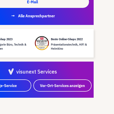
E-Mail
Alle Ansprechpartner
Shop 2023
Beste Online-Shops 2022
gorie Büro, Technik &
Präsentationstechnik, HiFi &
en
Heimkino
visunext Services
e-Service
Vor-Ort-Services anzeigen