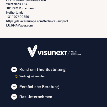
Westblaak 134
3012KM Rotterdam
Netherlands
+31107600550
https://de.avereurope.com/technical-support
EU.RMA@aver.com
Rund um Ihre Bestellung
Vertrag widerrufen
Persönliche Beratung
Das Unternehmen