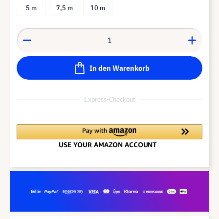
5 m
7,5 m
10 m
In den Warenkorb
Express-Checkout