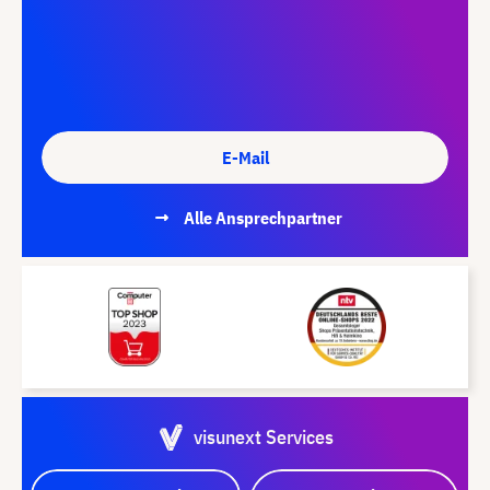
E-Mail
Alle Ansprechpartner
visunext Services