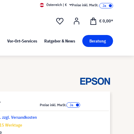
Österreich | €
Preise inkl. MwSt.
d Pressekit
Kunst bei visunext
€ 0,00*
Vor-Ort-Services
Ratgeber & News
Beratung
*
Preise inkl. MwSt.
t. zzgl. Versandkosten
-15 Werktage
9