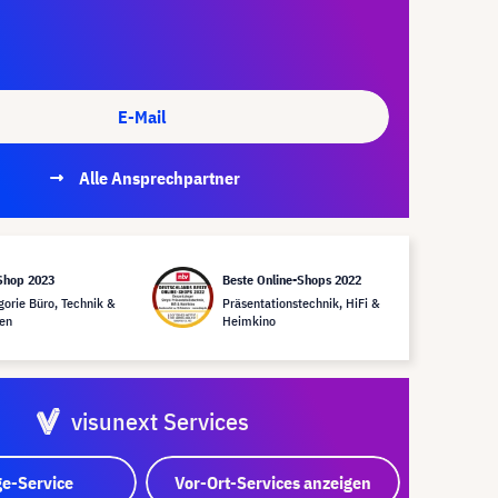
E-Mail
Alle Ansprechpartner
Shop 2023
Beste Online-Shops 2022
gorie Büro, Technik &
Präsentationstechnik, HiFi &
en
Heimkino
visunext Services
e-Service
Vor-Ort-Services anzeigen