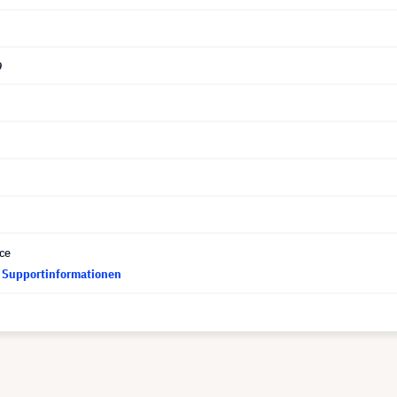
9
ce
d Supportinformationen