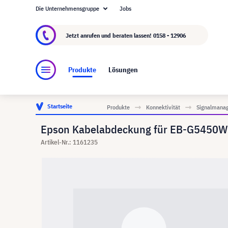
Die Unternehmensgruppe
Jobs
Über visunext.at
Die visunext Group
Herstel
Jetzt anrufen und beraten lassen!
0158 - 12906
Produkte
Lösungen
Startseite
Produkte
Konnektivität
Signalmana
Epson Kabelabdeckung für EB-G5450
Artikel-Nr.: 1161235