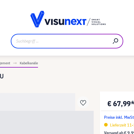
ler
Referenzkunden
Jobs und Karriere
Downloads un
gement
Kabelkanäle
WU
€ 67,99
Preise inkl. MwS
Lieferzeit 11
Versand ab
€ 9,9