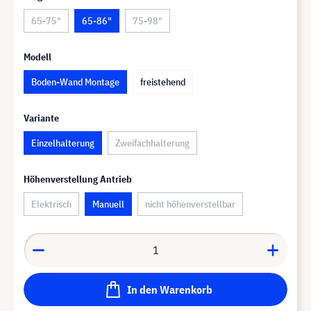
65-75"
65-86"
75-98"
Modell
Boden-Wand Montage
freistehend
Variante
Einzelhalterung
Zweifachhalterung
Höhenverstellung Antrieb
Elektrisch
Manuell
nicht höhenverstellbar
In den Warenkorb