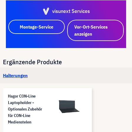
visunext Services
Montage-Service
Vor-Ort-Services
anzeigen
Ergänzende Produkte
Halterungen
Hagor CON-Line
Laptopholder -
Optionales Zubehör
für CON-Line
Medienstelen