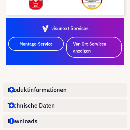
visunext Services
Montage-Service
Vor-Ort-Services
anzeigen
Produktinformationen
Technische Daten
Downloads