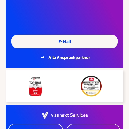
E-Mail
Alle Ansprechpartner
visunext Services