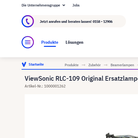
Die Unternehmensgruppe
Jobs
Über visunext.at
Die visunext Group
Herstel
Jetzt anrufen und beraten lassen!
0158 - 12906
Produkte
Lösungen
Startseite
Produkte
Zubehör
Beamerlampen
ViewSonic RLC-109 Original Ersatzla
Artikel-Nr.: 1000001262