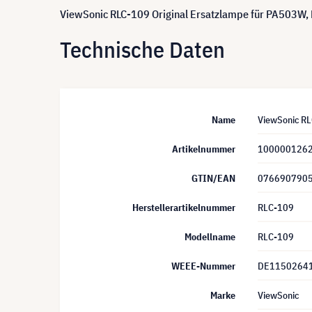
ViewSonic RLC-109 Original Ersatzlampe für PA503
Technische Daten
Name
ViewSonic R
Artikelnummer
100000126
GTIN/EAN
076690790
Herstellerartikelnummer
RLC-109
Modellname
RLC-109
WEEE-Nummer
DE1150264
Marke
ViewSonic