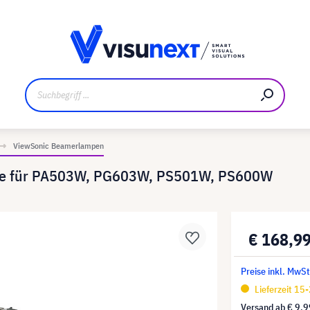
ler
Referenzkunden
Jobs und Karriere
Downloads un
ViewSonic Beamerlampen
mpe für PA503W, PG603W, PS501W, PS600W
€ 168,9
Preise inkl. MwS
Lieferzeit 15
Versand ab
€ 9,9