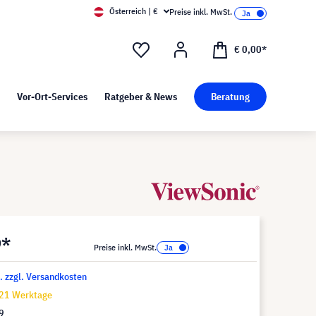
Österreich | €
Preise inkl. MwSt.
d Pressekit
Kunst bei visunext
€ 0,00*
Vor-Ort-Services
Ratgeber & News
Beratung
9*
Preise inkl. MwSt.
t. zzgl. Versandkosten
-21 Werktage
9