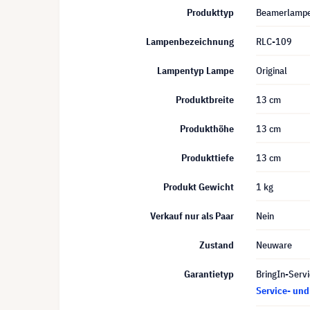
Produkttyp
Beamerlamp
Lampenbezeichnung
RLC-109
Lampentyp Lampe
Original
Produktbreite
13 cm
Produkthöhe
13 cm
Produkttiefe
13 cm
Produkt Gewicht
1 kg
Verkauf nur als Paar
Nein
Zustand
Neuware
Garantietyp
BringIn-Servi
Service- un