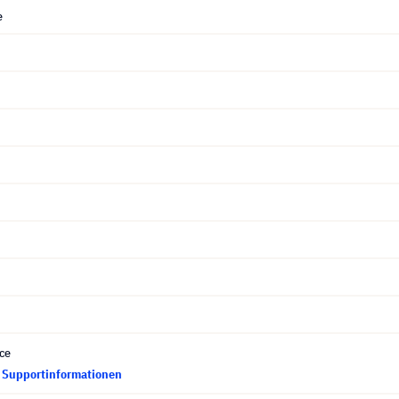
e
ce
d Supportinformationen