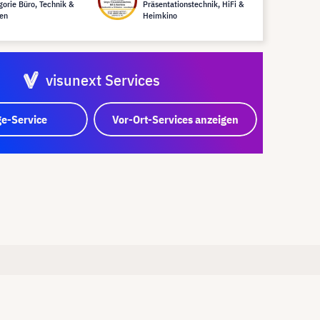
gorie Büro, Technik &
Präsentationstechnik, HiFi &
en
Heimkino
visunext Services
e-Service
Vor-Ort-Services anzeigen