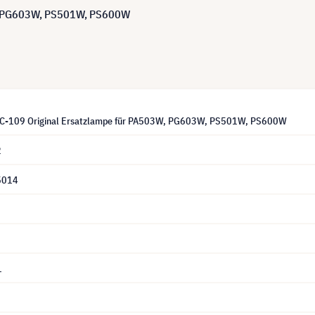
W, PG603W, PS501W, PS600W
LC-109 Original Ersatzlampe für PA503W, PG603W, PS501W, PS600W
2
5014
1