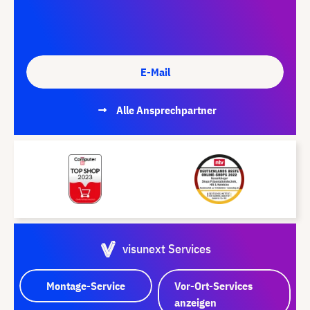
E-Mail
Alle Ansprechpartner
visunext Services
Montage-Service
Vor-Ort-Services
anzeigen