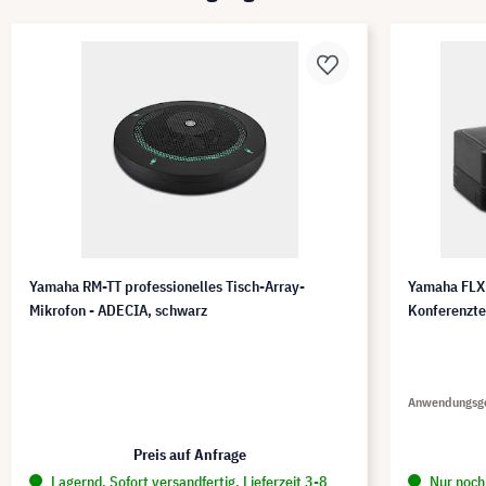
Yamaha RM-TT professionelles Tisch-Array-
Yamaha FLX
Mikrofon - ADECIA, schwarz
Konferenzte
Anwendungsg
Preis auf Anfrage
Lagernd. Sofort versandfertig. Lieferzeit 3-8
Nur noch 