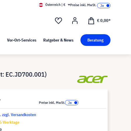
Österreich | €
Preise inkl. MwSt.
d Pressekit
Kunst bei visunext
€ 0,00*
Vor-Ort-Services
Ratgeber & News
Beratung
t: EC.JD700.001)
*
Preise inkl. MwSt.
t. zzgl. Versandkosten
15 Werktage
9