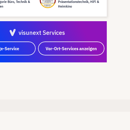
gorie Büro, Technik &
Präsentationstechnik, HiFi &
en
Heimkino
visunext Services
e-Service
Vor-Ort-Services anzeigen