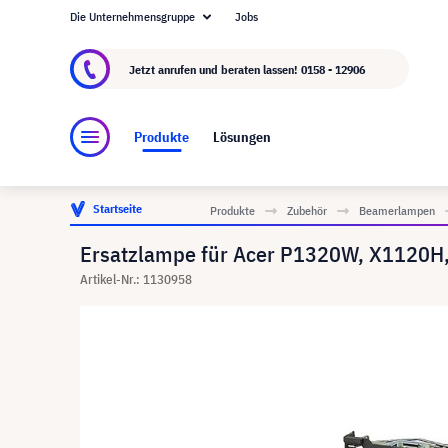
Die Unternehmensgruppe
Jobs
Über visunext.at
Die visunext Group
Herstel
Jetzt anrufen und beraten lassen!
0158 - 12906
Produkte
Lösungen
Startseite
Produkte
Zubehör
Beamerlampen
Ersatzlampe für Acer P1320W, X1120H,
Artikel-Nr.: 1130958