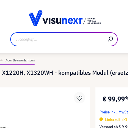
ler
Referenzkunden
Jobs und Karriere
Downloads un
Acer Beamerlampen
 X1220H, X1320WH - kompatibles Modul (ersetz
€ 99,99
Preise inkl. MwS
Lieferzeit 8-
Versand ab
€ 9,9