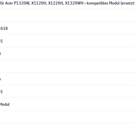
für Acer P1320W, X1120H, X1220H, X1320WH - kompatibles Modul (ersetzt
2618
01
8
e
01
Modul