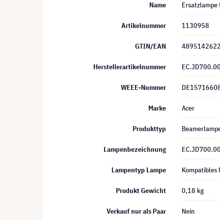
Name
Ersatzlampe 
Artikelnummer
1130958
GTIN/EAN
489514262
Herstellerartikelnummer
EC.JD700.0
WEEE-Nummer
DE1571660
Marke
Acer
Produkttyp
Beamerlamp
Lampenbezeichnung
EC.JD700.0
Lampentyp Lampe
Kompatibles 
Produkt Gewicht
0,18 kg
Verkauf nur als Paar
Nein