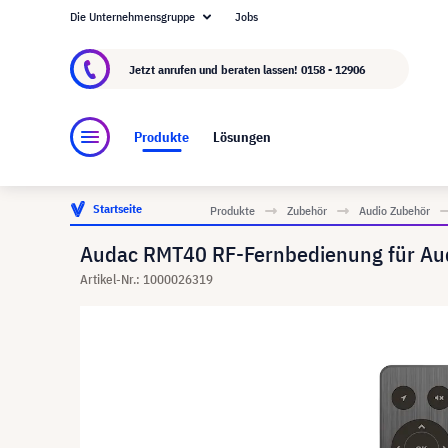
Die Unternehmensgruppe
Jobs
Über visunext.at
Die visunext Group
Herstel
Jetzt anrufen und beraten lassen!
0158 - 12906
Produkte
Lösungen
Startseite
Produkte
Zubehör
Audio Zubehör
Audac RMT40 RF-Fernbedienung für Au
Artikel-Nr.: 1000026319