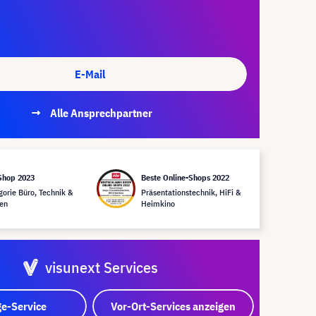
E-Mail
Alle Ansprechpartner
Shop 2023
Beste Online-Shops 2022
gorie Büro, Technik &
Präsentationstechnik, HiFi &
en
Heimkino
visunext Services
e-Service
Vor-Ort-Services anzeigen