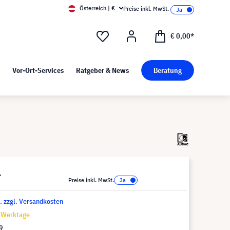
Österreich | €
Preise inkl. MwSt.
d Pressekit
Kunst bei visunext
€ 0,00*
Vor-Ort-Services
Ratgeber & News
Beratung
*
Preise inkl. MwSt.
t. zzgl. Versandkosten
8 Werktage
9