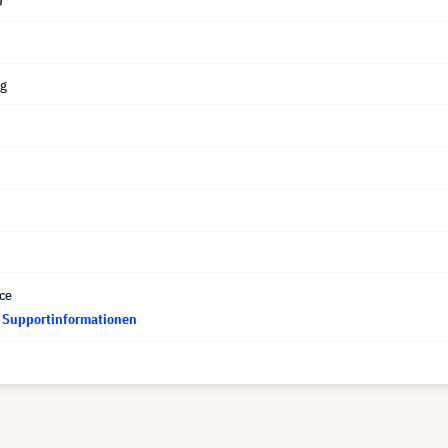
0
ng
ce
d Supportinformationen