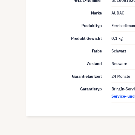
WEEE-Nummer
DE1608152
Marke
AUDAC
Produkttyp
Fernbedienu
Produkt Gewicht
0,1 kg
Farbe
Schwarz
Zustand
Neuware
Garantielaufzeit
24 Monate
Garantietyp
BringIn-Servi
Service- un