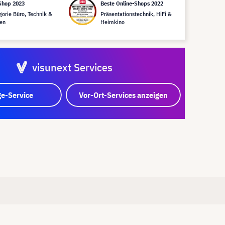
Shop 2023
Beste Online-Shops 2022
gorie Büro, Technik &
Präsentationstechnik, HiFi &
en
Heimkino
visunext Services
e-Service
Vor-Ort-Services anzeigen