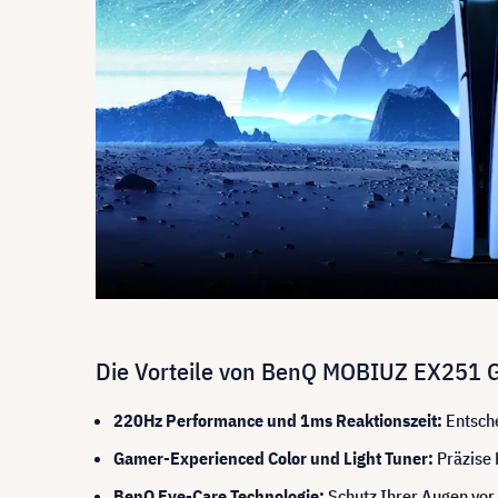
Die Vorteile von BenQ MOBIUZ EX251 Ga
220Hz Performance und 1ms Reaktionszeit:
Entsche
Gamer-Experienced Color und Light Tuner:
Präzise 
BenQ Eye-Care Technologie:
Schutz Ihrer Augen vo