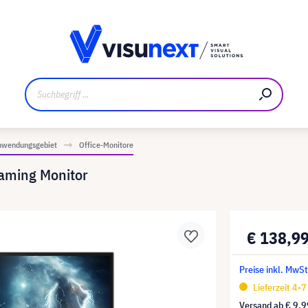
ler
Referenzkunden
Jobs und Karriere
Downloads un
nwendungsgebiet
Office-Monitore
ming Monitor
€ 138,9
Preise inkl. MwS
Lieferzeit 4-
Versand ab
€ 9,9