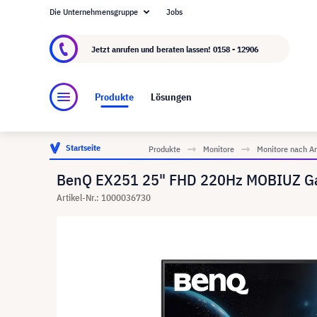
Die Unternehmensgruppe
Jobs
Über visunext.at
Die visunext Group
Herstel
Jetzt anrufen und beraten lassen!
0158 - 12906
Produkte
Lösungen
Startseite
Produkte
Monitore
Monitore nach A
BenQ EX251 25" FHD 220Hz MOBIUZ Ga
Artikel-Nr.: 1000036730