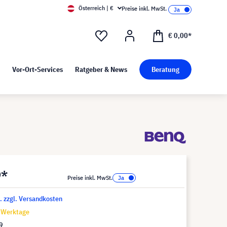
Österreich | €
Preise inkl. MwSt.
d Pressekit
Kunst bei visunext
€ 0,00*
Vor-Ort-Services
Ratgeber & News
Beratung
9*
Preise inkl. MwSt.
t. zzgl. Versandkosten
7 Werktage
9