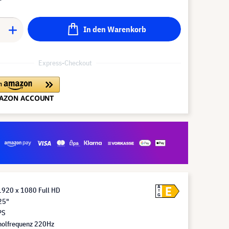
In den Warenkorb
Express-Checkout
E
A
1920 x 1080 Full HD
G
25"
PS
holfrequenz 220Hz