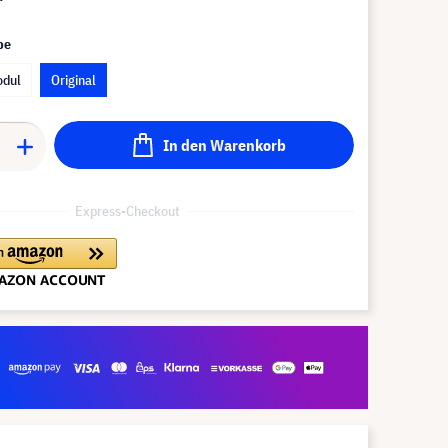
pe
odul
Original
In den Warenkorb
Express-Checkout