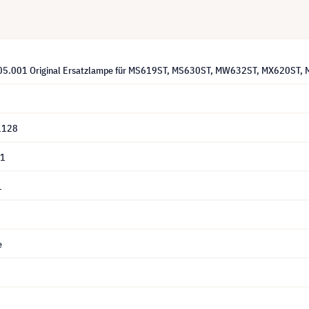
05.001 Original Ersatzlampe für MS619ST, MS630ST, MW632ST, MX620ST,
1128
01
1
e