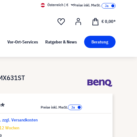
Österreich | €
Preise inkl. MwSt.
d Pressekit
Kunst bei visunext
€ 0,00*
Vor-Ort-Services
Ratgeber & News
Beratung
 MX631ST
9*
Preise inkl. MwSt.
t. zzgl. Versandkosten
-12 Wochen
9