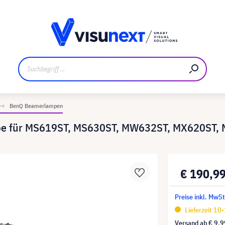
ler
Referenzkunden
Jobs und Karriere
Downloads un
BenQ Beamerlampen
mpe für MS619ST, MS630ST, MW632ST, MX620ST,
€ 190,9
Preise inkl. MwS
Lieferzeit 10
Versand ab
€ 9,9