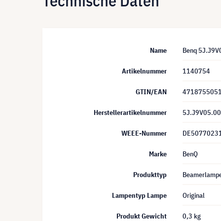
Technische Daten
Name
Benq 5J.J9V
Artikelnummer
1140754
GTIN/EAN
471875505
Herstellerartikelnummer
5J.J9V05.0
WEEE-Nummer
DE5077023
Marke
BenQ
Produkttyp
Beamerlamp
Lampentyp Lampe
Original
Produkt Gewicht
0,3 kg