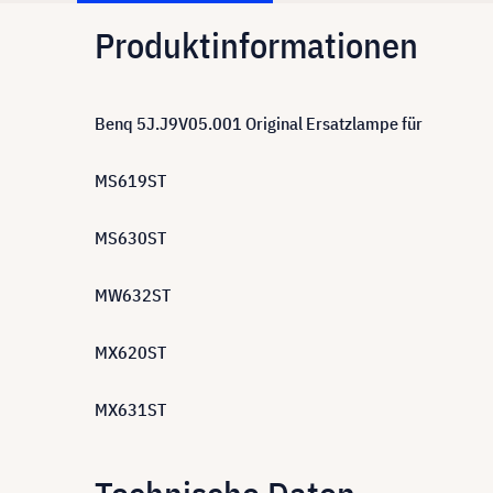
Produktinformationen
Benq 5J.J9V05.001 Original Ersatzlampe für
MS619ST
MS630ST
MW632ST
MX620ST
MX631ST