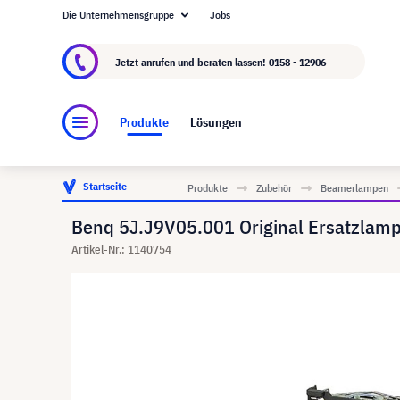
Die Unternehmensgruppe
Jobs
Über visunext.at
Die visunext Group
Herstel
Jetzt anrufen und beraten lassen!
0158 - 12906
Produkte
Lösungen
Startseite
Produkte
Zubehör
Beamerlampen
Benq 5J.J9V05.001 Original Ersatzla
Artikel-Nr.: 1140754