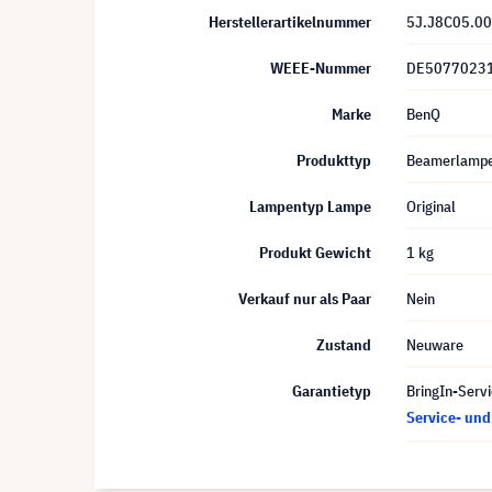
Herstellerartikelnummer
5J.J8C05.0
WEEE-Nummer
DE5077023
Marke
BenQ
Produkttyp
Beamerlamp
Lampentyp Lampe
Original
Produkt Gewicht
1 kg
Verkauf nur als Paar
Nein
Zustand
Neuware
Garantietyp
BringIn-Servi
Service- un