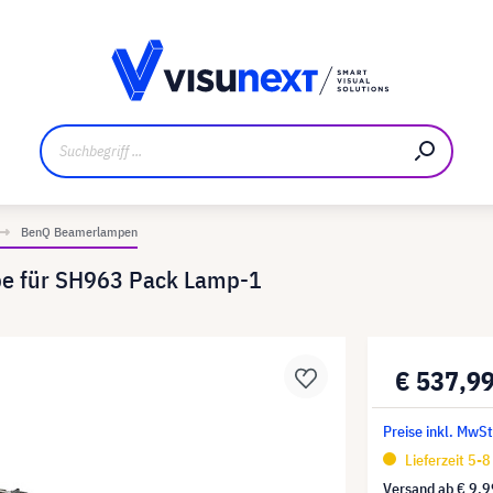
ler
Referenzkunden
Jobs und Karriere
Downloads un
BenQ Beamerlampen
pe für SH963 Pack Lamp-1
€ 537,9
Preise inkl. MwS
Lieferzeit 5-
Versand ab
€ 9,9