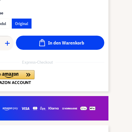
pe
odul
Original
In den Warenkorb
Express-Checkout