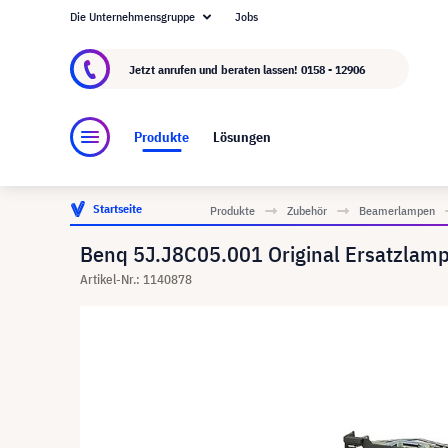
Die Unternehmensgruppe
Jobs
Über visunext.at
Die visunext Group
Herstel
Jetzt anrufen und beraten lassen!
0158 - 12906
Produkte
Lösungen
Startseite
Produkte
Zubehör
Beamerlampen
Benq 5J.J8C05.001 Original Ersatzlam
Artikel-Nr.: 1140878