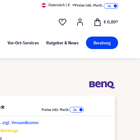
Österreich | €
Preise inkl. MwSt.
d Pressekit
Kunst bei visunext
€ 0,00*
Vor-Ort-Services
Ratgeber & News
Beratung
9*
Preise inkl. MwSt.
t. zzgl. Versandkosten
8 Werktage
9