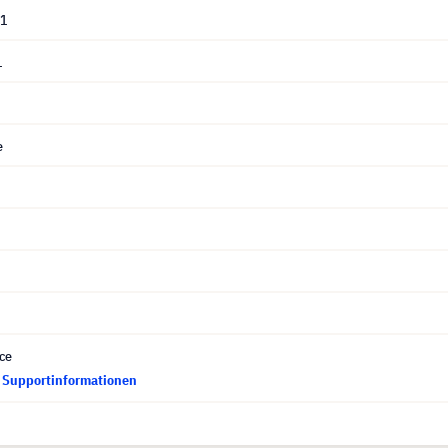
01
1
e
ce
d Supportinformationen