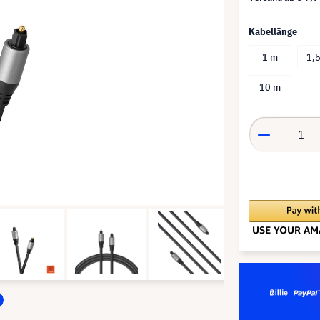
Kabellänge
1 m
1,
10 m