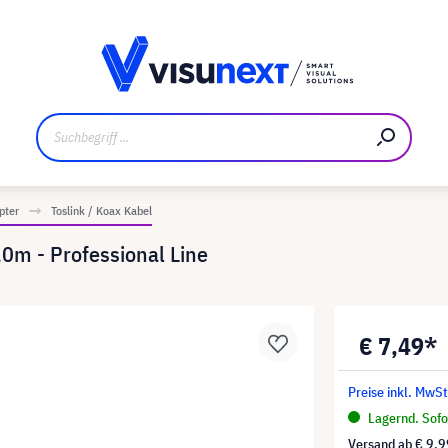
ler
Referenzkunden
Jobs und Karriere
Downloads un
pter
Toslink / Koax Kabel
,0m - Professional Line
€ 7,49*
Preise inkl. MwS
Lagernd. Sofor
Versand ab
€ 9,9