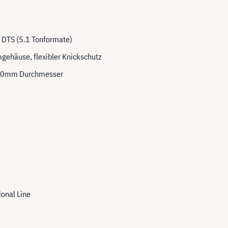
r DTS (5.1 Tonformate)
gehäuse, flexibler Knickschutz
,0
mm Durchmesser
ional Line