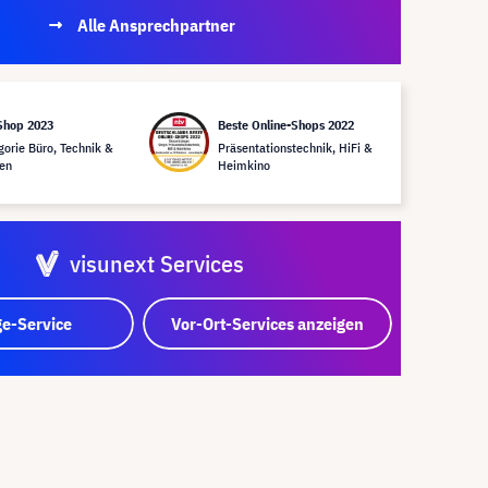
Alle Ansprechpartner
Shop 2023
Beste Online-Shops 2022
gorie Büro, Technik &
Präsentationstechnik, HiFi &
en
Heimkino
visunext Services
e-Service
Vor-Ort-Services anzeigen