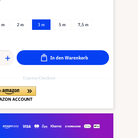
5 m
2 m
3 m
5 m
7,5 m
In den Warenkorb
Express-Checkout