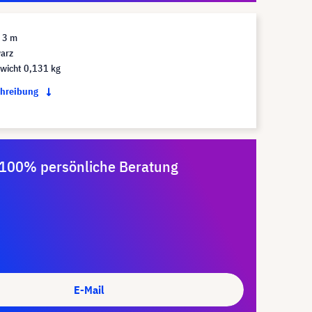
 3 m
arz
wicht 0,131 kg
chreibung
100% persönliche Beratung
E-Mail