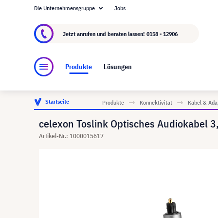
Die Unternehmensgruppe
Jobs
Über visunext.at
Die visunext Group
Herstel
Jetzt anrufen und beraten lassen!
0158 - 12906
Produkte
Lösungen
Startseite
Produkte
Konnektivität
Kabel & Ada
celexon Toslink Optisches Audiokabel 3
Artikel-Nr.: 1000015617