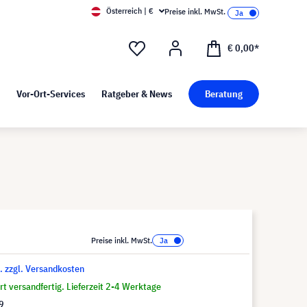
Österreich | €
Preise inkl. MwSt.
d Pressekit
Kunst bei visunext
€ 0,00*
Vor-Ort-Services
Ratgeber & News
Beratung
Preise inkl. MwSt.
t. zzgl. Versandkosten
t versandfertig. Lieferzeit 2-4 Werktage
9