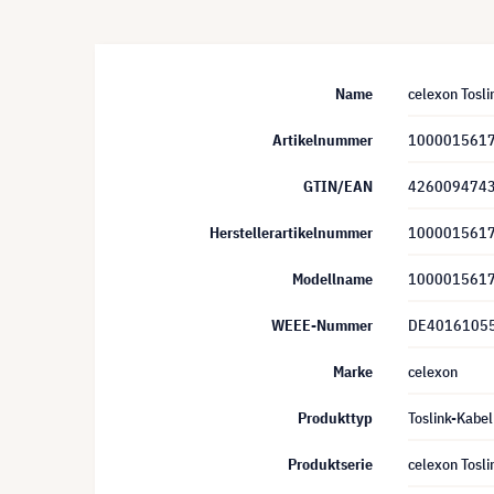
Name
celexon Tosli
Artikelnummer
100001561
GTIN/EAN
426009474
Herstellerartikelnummer
100001561
Modellname
100001561
WEEE-Nummer
DE4016105
Marke
celexon
Produkttyp
Toslink-Kabel
Produktserie
celexon Tosli