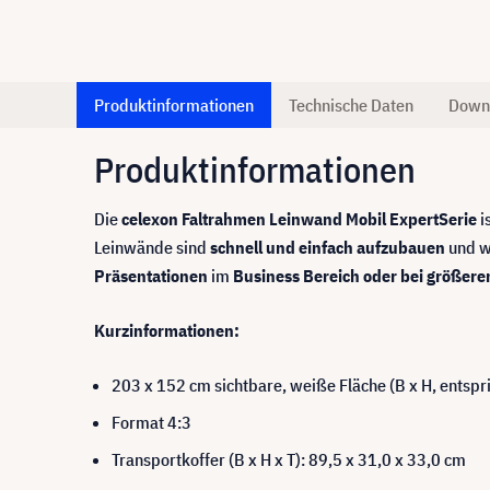
Produktinformationen
Technische Daten
Down
Produktinformationen
Die
celexon Faltrahmen Leinwand Mobil Expert
Serie
i
Leinwände sind
schnell und einfach aufzubauen
und w
Präsentationen
im
Business Bereich oder bei größere
Kurzinformationen:
203 x 152 cm sichtbare, weiße Fläche (B x H, entspr
Format 4:3
Transportkoffer (B x H x T): 89,5 x 31,0 x 33,0 cm