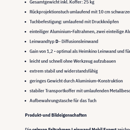
Gesamtgewicht inkl. Koffer: 25 kg
Rückprojektionstuch umlaufend mit 10 cm schwarz
Tuchbefestigung: umlaufend mit Druckknöpfen
einteiliger Aluminium-Faltrahmen, zwei einteilige 
Leinwandtyp
D
– Diffusionsleinwand
Gain von 1,2 - optimal als Heimkino Leinwand und fü
leicht und schnell ohne Werkzeug aufzubauen
extrem stabil und widerstandsfähig
geringes Gewicht durch Aluminium-Konstruktion
stabiler Transportkoffer mit umlaufenden Metallbes
Aufbewahrungstasche für das Tuch
Produkt-und Bildeigenschaften
Die
celexon Faltrahmen Leinwand Mobil Expert
zeichn