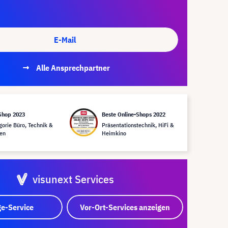
E-Mail
Alle Ansprechpartner
Shop 2023
Beste Online-Shops 2022
gorie Büro, Technik &
Präsentationstechnik, HiFi &
en
Heimkino
visunext Services
e-Service
Vor-Ort-Services anzeigen