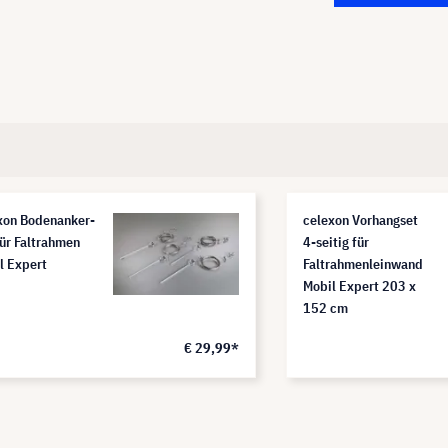
xon Bodenanker-
celexon Vorhangset
für Faltrahmen
4-seitig für
l Expert
Faltrahmenleinwand
Mobil Expert 203 x
152 cm
€ 29,99*