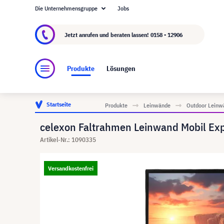
Die Unternehmensgruppe
Jobs
Über visunext.at
Die visunext Group
Herstel
Jetzt anrufen und beraten lassen!
0158 - 12906
Produkte
Lösungen
Startseite
Produkte
Leinwände
Outdoor Leinw
celexon Faltrahmen Leinwand Mobil Exp
Artikel-Nr.: 1090335
Versandkostenfrei