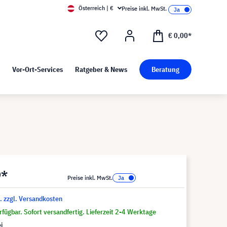
Österreich | €
Preise inkl. MwSt.
d Pressekit
Kunst bei visunext
€ 0,00*
Vor-Ort-Services
Ratgeber & News
Beratung
9*
Preise inkl. MwSt.
t. zzgl. Versandkosten
fügbar. Sofort versandfertig. Lieferzeit 2-4 Werktage
i