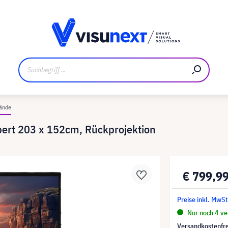
ler
Referenzkunden
Jobs und Karriere
Downloads un
ände
ert 203 x 152cm, Rückprojektion
€ 799,9
Preise inkl. MwS
Nur noch 4 ver
Versandkostenfre