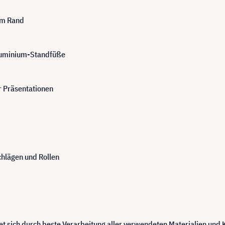
em Rand
Aluminium-Standfüße
r Präsentationen
chlägen und Rollen
et sich durch beste Verarbeitung aller verwendeten Materialien und