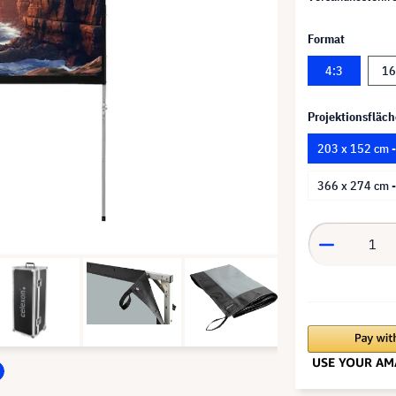
Format
4:3
16
Projektionsfläch
203 x 152 cm 
366 x 274 cm 