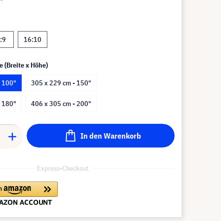
:9
16:10
e (Breite x Höhe)
- 100"
305 x 229 cm - 150"
- 180"
406 x 305 cm - 200"
In den Warenkorb
Express-Checkout