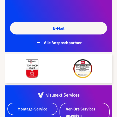
E-Mail
Alle Ansprechpartner
visunext Services
Montage-Service
Vor-Ort-Services
anzeigen