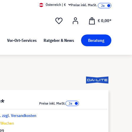
Österreich | €
Preise inkl. MwSt.
d Pressekit
Kunst bei visunext
€ 0,00*
Vor-Ort-Services
Ratgeber & News
Beratung
9*
Preise inkl. MwSt.
t. zzgl. Versandkosten
6 Wochen
,99