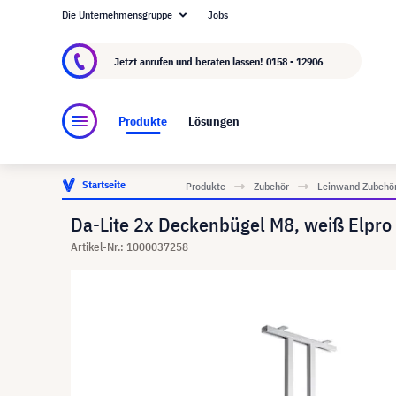
Die Unternehmensgruppe
Jobs
Über visunext.at
Die visunext Group
Herstel
Jetzt anrufen und beraten lassen!
0158 - 12906
Produkte
Lösungen
Startseite
Produkte
Zubehör
Leinwand Zubehö
Da-Lite 2x Deckenbügel M8, weiß Elpro
Artikel-Nr.: 1000037258