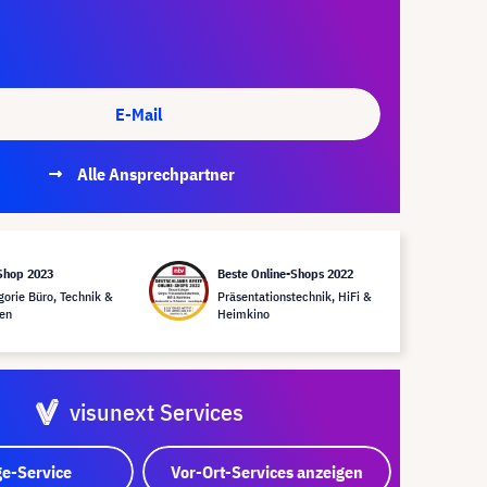
E-Mail
Alle Ansprechpartner
Shop 2023
Beste Online-Shops 2022
gorie Büro, Technik &
Präsentationstechnik, HiFi &
en
Heimkino
visunext Services
e-Service
Vor-Ort-Services anzeigen