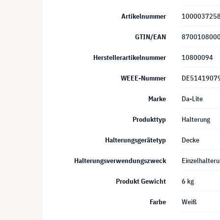
Artikelnummer
100003725
GTIN/EAN
870010800
Herstellerartikelnummer
10800094
WEEE-Nummer
DE5141907
Marke
Da-Lite
Produkttyp
Halterung
Halterungsgerätetyp
Decke
Halterungsverwendungszweck
Einzelhalter
Produkt Gewicht
6 kg
Farbe
Weiß