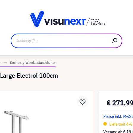
ler
Referenzkunden
Jobs und Karriere
Downloads un
r
Decken- / Wandabstandshalter
 Large Electrol 100cm
€ 271,9
Preise inkl. MwS
Lieferzeit 4-
Versand ab
€ 19